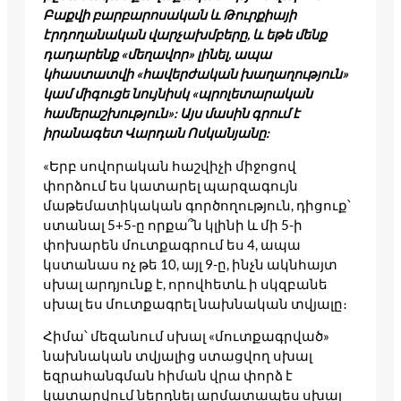
Բաքվի բարբարոսական և Թուրքիայի
էրդողանական վարչախմբերը, և եթե մենք
դադարենք «մեղավոր» լինել, ապա
կհաստատվի «հավերժական խաղաղություն»
կամ միգուցե նույնիսկ «պրոլետարական
համերաշխություն»: Այս մասին գրում է
իրանագետ Վարդան Ոսկանյանը:
«Երբ սովորական հաշվիչի միջոցով
փորձում ես կատարել պարզագույն
մաթեմատիկական գործողություն, դիցուք՝
ստանալ 5+5-ը որքա՞ն կլինի և մի 5-ի
փոխարեն մուտքագրում ես 4, ապա
կստանաս ոչ թե 10, այլ 9-ը, ինչն ակնհայտ
սխալ արդյունք է, որովհետև ի սկզբանե
սխալ ես մուտքագրել նախնական տվյալը։
Հիմա՝ մեզանում սխալ «մուտքագրված»
նախնական տվյալից ստացվող սխալ
եզրահանգման հիման վրա փորձ է
կատարվում ներդնել արմատապես սխալ