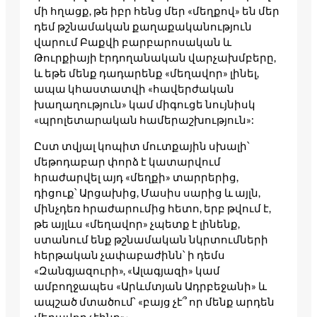
մի հղացք, թե իբր հենց մեր «մեղքով» են մեր
դեմ թշնամական քաղաքականություն
վարում Բաքվի բարբարոսական և
Թուրքիայի էրդողանական վարչախմբերը,
և եթե մենք դադարենք «մեղավոր» լինել,
ապա կհաստատվի «հավերժական
խաղաղություն» կամ միգուցե նույնիսկ
«պրոլետարական համերաշխություն»:
Ըստ տվյալ կոպիտ մուտքային սխալի՝
մեթոդաբար փորձ է կատարվում
հրաժարվել այդ «մեղքի» տարրերից,
դիցուք՝ Արցախից, Մասիս սարից և այլն,
մինչդեռ հրաժարումից հետո, երբ թվում է,
թե այլևս «մեղավոր» չպետք է լինենք,
ստանում ենք թշնամական նկրտումների
հերթական չափաբաժինն՝ ի դեմս
«Զանգյազուրի», «Ալագյազի» կամ
ամբողջապես «Արևմտյան Ադրբեջանի» և
ապշած մտածում՝ «բայց չէ՞ որ մենք արդեն