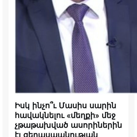
Իսկ ինչո՞ւ Մասիս սարին
հավակնելու «մեղքի» մեջ
չթաթախված ասորիներին
էլ ցեղասպանության