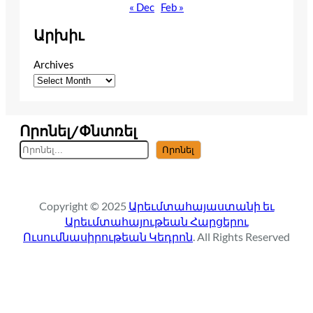
« Dec
Feb »
Արխիւ
Archives
Որոնել/Փնտռել
S
Որոնել
e
a
r
Copyright © 2025
Արեւմտահայաստանի եւ
c
Արեւմտահայութեան Հարցերու
h
Ուսումնասիրութեան Կեդրոն
. All Rights Reserved