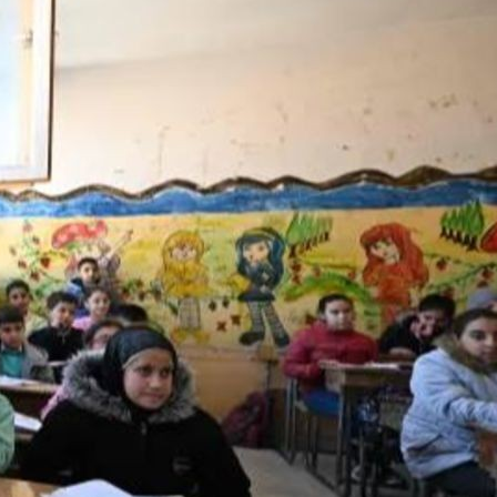
«Ակօս» շաբաթաթերթի
30ամեակի տօնախմբութիւն
Լոս Անճելըսի Պոլսահայ միութեան մէջ
2026/08/07
Սաուդյան Արաբիան,
Թուրքիան և Պակիստանը
պաշտպանական համաձայնագիր
կստորագրեն. AFP
2026/08/07
Հերթը հասաւ Խորհրդարանի
վաւերացման
2026/08/07