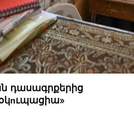
ան դասագրքերից
 օկnւպացիա»