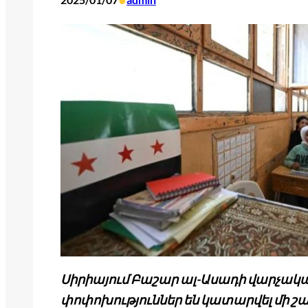
•
Սիրիայում Բաշար ալ-Ասադի վարչակ
փոփոխություններ են կատարվել մի շա