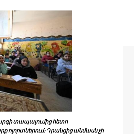
արգի տապալումից հետո
րք ոլորտներում։ Դրանցից անմասն չի