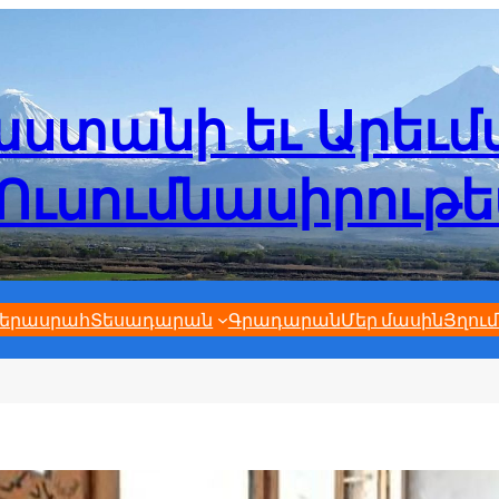
ստանի եւ Արեւ
Ուսումնասիրութ
երասրահ
Տեսադարան
Գրադարան
Մեր մասին
Յղում