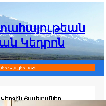
մտահայութեան
եան Կեդրոն
ներ / Կապեր
Türkçe
Վերջին Յաւելումներ