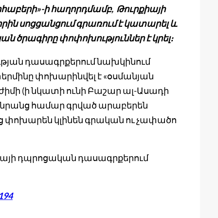
իհաբերի»-ի հաղորդմամբ, Թուրքիայի
ին սոցցանցում գրառում է կատարել և
կան ծրագիրը փոփոխություններ է կրել։
ւթյան դասագրքերում նախկինում
երմինը փոխարինվել է «օսմանյան
ժիմի (ի նկատի ունի Բաշար ալ-Ասադի
, նրանց համար գրված արաբերեն
նց փոխարեն կլինեն գրական ու չափածո
իայի դպրոցական դասագրքերում
5194