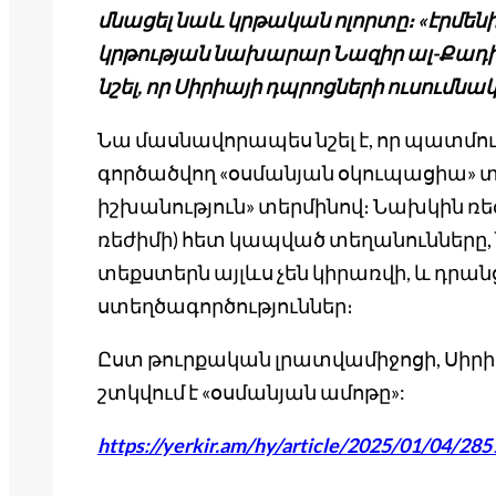
մնացել նաև կրթական ոլորտը։ «էրմեն
կրթության նախարար Նազիր ալ-Քադիր
նշել, որ Սիրիայի դպրոցների ուսումնա
Նա մասնավորապես նշել է, որ պատմո
գործածվող «օսմանյան օկուպացիա» տ
իշխանություն» տերմինով։ Նախկին ռե
ռեժիմի) հետ կապված տեղանունները
տեքստերն այլևս չեն կիրառվի, և դրա
ստեղծագործություններ։
Ըստ թուրքական լրատվամիջոցի, Սիր
շտկվում է «օսմանյան ամոթը»:
https://yerkir.am/hy/article/2025/01/04/28