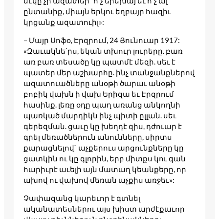
մէկը չի ազատեր` ո՛չ երեխայ եւ ո՛չ ալ
ընտանիք, միայն երկու եղբայր հազիւ
կրցանք ազատուիլ»:
– Մայր Սոֆօ, Էրզրում, 24 Յունուար 1917:
«Զաւակնե՛րս, եկան տխուր լուրերը. բառ
առ բառ տեսածը կը պատմէ մեզի. սեւ է
պատեր մեր աշխարհը. ինչ տանջանքներով
ազատուածները անօթի ծարաւ անօթի
բոբիկ վախն ի վախ Երիզա եւ Էրզրում
հասինք. լեռը օդը պաղ առանց անկողնի
պառկած մարդիկն ինչ պիտի ըլլան. սեւ
գերեզման. ցաւը կը խեղդէ զիս, դժուար է
գրել մեռածներուն անունները, սիրտս
քարացնելով` աչքերուս արցունքները կը
ցատկին ու կը գլորին, երբ միտքս կու գան
հարիւրէ աւելի այն մատաղ կեանքերը, որ
ախով ու վախով մեռան աչքիս առջեւ»:
Չափազանց կարեւոր է գտնել
ականատեսներու այս խիստ արժէքաւոր