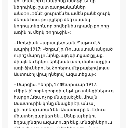
կու տան, որ կ՛ապրինք անօթի, եւ կը
նեղուինք. շատ գաղթականներ
անօթութենէ, ցուրտէն եւ ամէն բանէ զուրկ
մեռան հոս. թուրքերը մեզ անանկ
կողոպտեցին, որ քովերնիս դրամը բոլորը
առին ու մերկ թողուցին»:
– Ստեփան Կարապետեան, Պաթում, 6
ապրիլ 1917: «Եղբա՛յր, Ռուսաստան անցած
ուրիշ մարդ չունինք. այդ գիտցած ըլլաք.
միայն ես երկու երեխան առի, մահս աչքիս
առի ձիւներու եւ ձորերու մէջ քալելով յոյսս
Աստուծոյ վրայ դնելով` ազատեցայ»:
– Սարգիս, Բերրի, 17 Փետրուար 1917:
«Սիրելի՛ հօրեղբօրդիս, եթէ քո տնեցիներուդ
հարցունես, ոչ ոք մնացած չեն, միայն
Ասատուրին կինը մնացեր էր, ան ալ
քիւրտերը առած են: Ասատուրը եւ Էմուս
միատեղ զարկեր են… Մենք ալ երկու
եղբայրներս ազատուեր ենք, տնեցիներուս