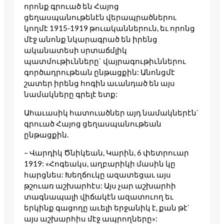
որոնք գրուած են Հայոց
ցեղասպանութենէն վերապրածներու
կողմէ 1915-1919 թուականներուն, եւ որոնց
մէջ անոնք նկարագրած են իրենց
ականատեսի սրտաճմլիկ
պատմութիւնները` վայրագութիւններու
գործադրութեան ընթացքին: Անոնցմէ
շատեր իրենց հոգին աւանդած են այս
նամակները գրելէ ետք:
Ահաւասիկ հատուածներ այդ նամակներէն`
գրուած Հայոց ցեղասպանութեան
ընթացքին.
– Վարդիկ Ծնիկեան, Կարին, 6 փետրուար
1919: «Հոգեակս, աղբարիկի մասին կը
հարցնես: Խեղճուկը ազատեցաւ այս
թշուառ աշխարհէս: Այս չար աշխարհի
տագնապալի վիճակէն ազատուող եւ
երկինք գացողը աւելի երջանիկ է, քան թէ`
այս աշխարհիս մէջ ապրողները»: