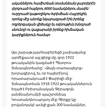
ականներու համիտեան (օսմանեան) ջարդերէն
փրկուած հայերու 8000 նամակներու մասին`
ուղղուած կաթողիկոս Խրիմեան Հայրիկին,
որոնց մէջ անոնք նկարագրած էին իրենց
ողբերգական վիճակը եւ օգնութիւն խնդրած
սնունդի ու կացարանի իրենց հիմնական
կարիքներուն համար:
Այս շաբաթ յայտնաբերեցի չափազանց
արժէքաւոր այլ գիրք մը, զոր 1922
թուականին կազմած է Պետրոս
Տօնապետեանը` «Ձայն տառապելոց»
խորագիրով, եւ որ հայերէնով
հրատարակուած է Փարիզի մէջ:
Տօնապետեան 1918-1922 թուականներուն
եղած է Բրիտանական Գերագոյն
յանձնախումբի պաշտօնեայ
Կոստանդնուպոլսոյ մէջ: Գիրքը կը
բովանդակէ աւելի քան 300 նամակներ,