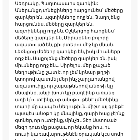
Սեդրակը, Պաղտասարս զարկին:
Աներանցդ տնեցիները հարցունես` մեծերը
զարկեր են, պզտիկները ողջ են. Թաղոյենց
հարցունես, մեծերը զարկեր են,
պզտիկները ողջ են. Օշկերցոց հարցնես`
մեծերը զարկեր են, Միրաքենց բոլորը
ազատուած են, քիւրտերու մէջ կը մնան.
Լեռնցոց մեծերը զարկեր են, իսկ միւսները
ողջ են. Սաքոյենց մեծերը զարկեր են, իսկ
միւսները ողջ են… Սիրելիս, մեր քաշած
նեղութիւնը շատ է, որ չեմ կրնար թղթի
կտորով պատմել մեր ինչ չարչարանքով
ազատուիլը, որ շաբաթներով անօթի կը
մնայինք, անլի խոտ կը քաղէինք առանց
աղի կ՛ուտէինք, որ անօթութենէ չմեռնինք.
տարի մը այսպէս նեղութիւն. միշտ ալ գրեթէ
այսպէս անօթի կը մնայինք, գարի հաց չէինք
գտներ, որ ուտէինք, մինչեւ Տէր Աստուած
մեզի դուռ մը բացաւ, որ եկանք հոս. ու
ռուսի կառավարութենէն օրական կէս սոմի