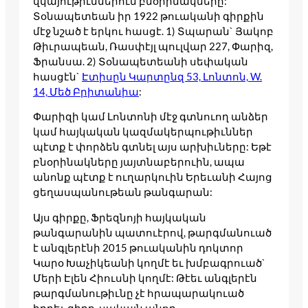
վկայութիւններուն բնօրինակները:
Տօնապետեան իր 1922 թուականի գիրքին
մէջ նշած է երկու հասցէ. 1) Տպարան` Յակոբ
Թիւրապեան, Ռասփէյլ պուլվար 227, Փարիզ,
Ֆրանսա. 2) Տօնապետեանի սեփական
հասցէն`
Էտիսըն Կարտընզ 53, Լոնտոն, W.
14, Մեծ Բրիտանիա
:
Փարիզի կամ Լոնտոնի մէջ գտնուող անձեր
կամ հայկական կազմակերպութիւններ
պէտք է փորձեն գտնել այս արխիւները: Եթէ
բնօրինակները յայտնաբերուին, ապա
անոնք պէտք է ուղարկուին Երեւանի Հայոց
ցեղասպանութեան թանգարան:
Այս գիրքը, Ֆրեզնոյի հայկական
թանգարանին պատուէրով, թարգմանուած
է անգլերէնի 2015 թուականին դոկտոր
Կարօ Խաչիկեանի կողմէ եւ խմբագրուած`
Մերի Էլեն Հիուսնի կողմէ: Թէեւ անգլերէն
թարգմանութիւնը չէ հրապարակուած