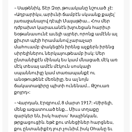
– Սաթենիկ, Տէր Զօր, թուականը նշուած չէ:
«Աղբարիկս, արիւնի ճամբէն սկսանք քալել`
յառաջանալով դէպի Մալաթիա… Հոս մեր
դժբախտ կարաւանէն խլուեցան հարիւր
եօթանասունէ աւելի այրեր, որոնք ամէնն ալ
քիւրտ պէյի հրամանով չարաչար
մահուամբ փակեցին իրենց աչքերն իրենց
սիրելիներու ներկայութեամբ իսկ: Մեր
ընտանիքէն մինակ ես կամ մնացած, մէկ առ
մէկ տեսայ ամէն մէկուն սոսկալի
սպաննուիլը կամ տառապանքէ ու
անօթութենէ մեռնիլը. ես ալ նոյն
ճակատագիրը պիտի ունենամ… Թշուառ
քոյրդ»:
– Վարդան, Էրզրում, 8 մարտ 1917: «Սիրելի,
մենք ազատուած ենք… Միւս տղաքը
զարկեր են, իսկ հարսս` Խաչինկան,
թրքացուցին. եթէ քու տնեցիներ հարցնես,
քու ընտանիքէդ լուր չունիմ, իսկ Օհանը եւ