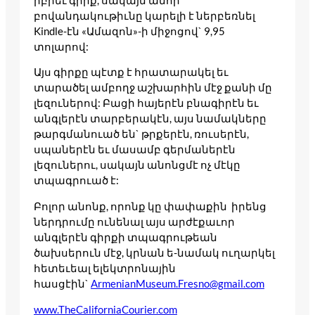
իբրեւ գիրք, սակայն անոր
բովանդակութիւնը կարելի է ներբեռնել
Kindle-էն «Ամազոն»-ի միջոցով` 9,95
տոլարով:
Այս գիրքը պէտք է հրատարակել եւ
տարածել ամբողջ աշխարհին մէջ քանի մը
լեզուներով: Բացի հայերէն բնագիրէն եւ
անգլերէն տարբերակէն, այս նամակները
թարգմանուած են` թրքերէն, ռուսերէն,
սպաներէն եւ մասամբ գերմաներէն
լեզուներու, սակայն անոնցմէ ոչ մէկը
տպագրուած է:
Բոլոր անոնք, որոնք կը փափաքին իրենց
ներդրումը ունենալ այս արժէքաւոր
անգլերէն գիրքի տպագրութեան
ծախսերուն մէջ, կրնան ե-նամակ ուղարկել
հետեւեալ ելեկտրոնային
հասցէին`
ArmenianMuseum.Fresno@gmail.
com
www.TheCaliforniaCourier.com