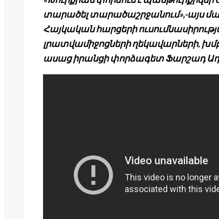
տարածել տարածաշրջանում»,-այս մ
Հայկական հարցերի ուսումնասիրությ
լրատվամիջոցների ղեկավարների, խ
ասաց իրանցի փորձագետ Ֆարշադ Ադե