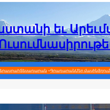
ստանի եւ Արեւ
Ուսումնասիրութ
երասրահ
Տեսադարան
Գրադարան
Մեր մասին
Յղում