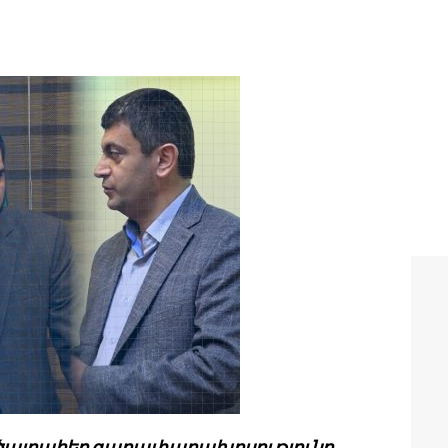
ի ծայրահեղ գաղափարախոսությունը