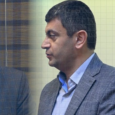
Խարբերդում, բրոնզե դարի
տաճարի ներսում 5000
տարեկան սրբազան օջախներ և
խորաններ են հայտնաբերվել
2026/08/06
«Օղակ» գործողության
նախերգանքը. Արցախի
հյուսիսային դարպասի՝ Գետաշենի և
Մարտունաշենի անկումը*
2026/08/06
Թուրք և հայ մամուլի
ներկայացուցիչների
հանդիպումը Հրեշտակների տանը
2026/08/06