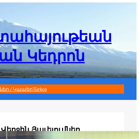
մտահայութեան
եան Կեդրոն
ներ / Կապեր
Türkçe
Վերջին Յաւելումներ