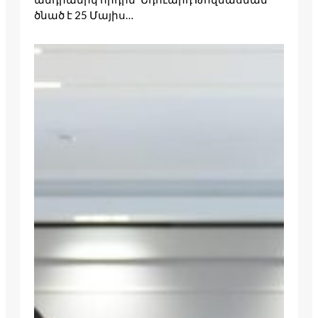
ծնած է 25 Մա­յիս…