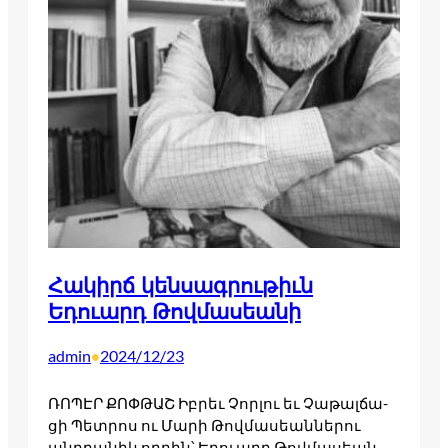
Հակիրճ կենսագրութիւն
Եդուարդ Թովմասեանի
admin
2024/12/23
•
ՌՈՊԷՐ ՔՈՓԹԱՇ Իբրեւ Չոր­լու եւ Չա­թալ­ճա­
ցի Պետ­րոս ու Մա­րի Թով­մա­սեան­նե­րու
անդրա­նիկ որ­դին՝ Եդո­ւարդ Թով­մա­սեան