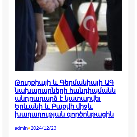
Թուրքիայի և Գերմանիայի ԱԳ
նախարարների հանդիպմանն
անդրադարձ է կատարվել
Երևանի և Բաքվի միջև
խաղաղության գործընթացին
admin
2024/12/23
•