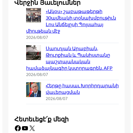
Վերջին Յաւելումներ
«Ակօս» շաբաթաթերթի
30ամեակի տօնախմբութիւն
Լոս Անճելըսի Պոլսահայ
միութեան մէջ
2026/08/07
Սաուդյան Արաբիան,
Թուրքիան և Պակիստանը
պաշտպանական
համաձայնագիր կստորագրեն. AFP
2026/08/07
Հերթը հասաւ Խորհրդարանի
վաւերացման
2026/08/07
Հետեւեցէ՛ք մեզի
Facebook
YouTube
X