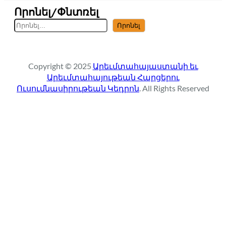
Որոնել/Փնտռել
S
Որոնել
e
a
r
Copyright © 2025
Արեւմտահայաստանի եւ
c
Արեւմտահայութեան Հարցերու
h
Ուսումնասիրութեան Կեդրոն
. All Rights Reserved