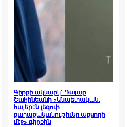
Գիրքի ակնարկ` Դալար
Շահինեանի «Անպետական.
հայերէն լեզուի
քաղաքականութիւնը աքսորի
մէջ» գիրքին