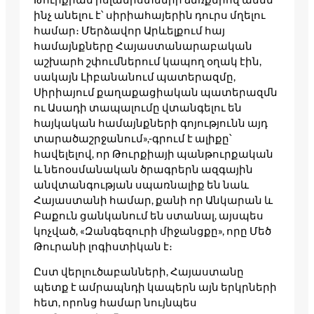
ինչ անելու է՝ սիրիահայերին դուրս մղելու
համար։ Մերձավոր Արևելքում հայ
համայնքները Հայաստանարաբական
աշխարհ շփումներում կապող օղակ էին,
սակայն Լիբանանում պատերազմը,
Սիրիայում քաղաքացիական պատերազմն
ու Ասադի տապալումը վտանգելու են
հայկական համայնքների գոյությունն այդ
տարածաշրջանում»,-գրում է ալիքը՝
հավելելով, որ Թուրքիայի պանթուրքական
և նեոօսմանական ծրագրերն ազգային
անվտանգության սպառնալիք են նաև
Հայաստանի համար, քանի որ Անկարան և
Բաքուն ցանկանում են ստանալ, այսպես
կոչված, «Զանգեզուրի միջանցքը», որը Մեծ
Թուրանի լոգիստիկան է։
Ըստ վերլուծաբանների, Հայաստանը
պետք է ամրապնդի կապերն այն երկրների
հետ, որոնց համար նույնպես