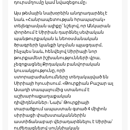
դուրսմղումը կամ նվազեցումը։
Այս թեմային նախօրեին անդրադարձել է
նաև «Հանրապետության հրապարակ»
տելեգրամյան ալիքը՝ նշելով, որ Անկարան
փորձում է Սիրիան դարձնել սեփական
պանթուրքական և նեոօսմանական
ծրագրերի կյանքի կոչման պլացդարմ,
ինչպես նաև, հենվելով Սիրիայի նոր
թուրքամետ իշխանությունների վրա,
չեզոքացնել Քրդական բանվորական
կուսակցությունը, որի
ստորաբաժանումները տեղակայված են
Սիրիայի հյուսիսում. «Թուրքիան Բաշար ալ
Ասադի տապալումից ստանում է
աշխարհաքաղաքական
դիվիդենտներ։ Նախ՝ Թուրքիայի
տարածքում ապաստան գտած 4 միլիոն
սիրիացի փախստականներին
աստիճանաբար վերադարձնելու է Սիրիա՝
ուժեղացնելով սուննիական