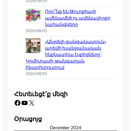
2026/08/05
Որո՞նք են Թուրքիայի
ամենամեծ ու ամենափոքր
նահանգները
2026/08/05
«Անլռելի զանգակատուն»
պոեմի խանջյանական
ինքնատիպ էսքիզները՝
Կոմիտասի-թանգարան
ինստիտուտում
2026/08/05
Հետեւեցէ՛ք մեզի
Facebook
YouTube
X
Օրացոյց
December 2024