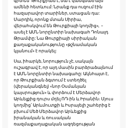
գիտեմ՝ Թուրքիան է, նա է կանգնած այս
ամենի հետևում: Նրանք դա ուզում էին
հազարավոր տարիներ, ստացան դա:
Մարդիկ, որոնք մտան Սիրիա,
վերահսկվում են Թուրքիայի կողմից», –
ասել է ԱՄՆ նորընտիր նախագահ Դոնալդ
Թրամփը: Նա Թուրքիայի սիրիական
քաղաքականությունը «թշնամական
կլանում» է որակել:
Սա, իհարկե, նորություն չէ, սակայն
ուշագրավ է, որ այդ մասին բարձրաձայնում
է ԱՄՆ նորընտիր նախագահը: Ակնհայտ է,
որ Թուրքիան ձգտում է ստեղծել
(վերականգնել) «նոր Օսմանյան
կայսրություն» և փորձում է Մերձավոր
Արևելքից դուրս մղել ՌԴ-ին և Իրանին։ Մյուս
կողմից՝ Արևմուտքի և Իսրայելի շահերից է
բխում Մեծ Մերձավոր Արևելքից
իրանական և ռուսական
ռազմաքաղաքական ազդեցության