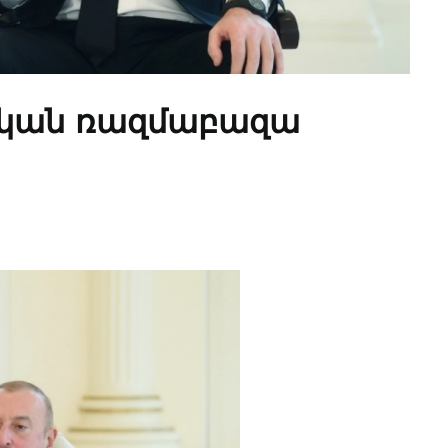
ական ռազմաբազա