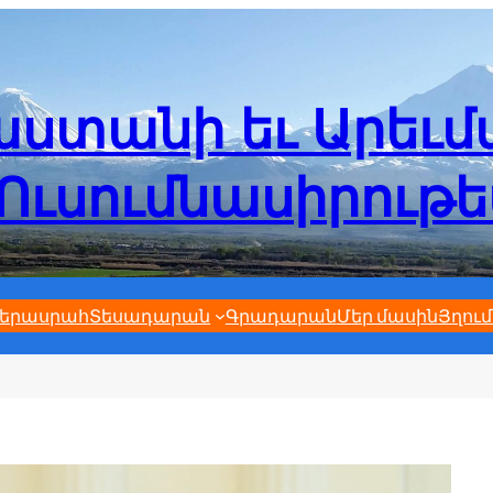
ստանի եւ Արեւ
Ուսումնասիրութ
երասրահ
Տեսադարան
Գրադարան
Մեր մասին
Յղում