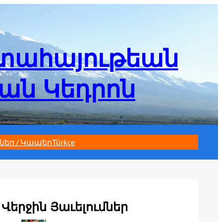
մտահայութեան
եան Կեդրոն
ներ / Կապեր
Türkçe
Վերջին Յաւելումներ