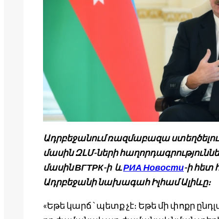
Ադրբեջանում ռազմաբազա ստեղծելու
մասին ԶԼՄ-ների հաղորդագրություննե
մասին ВГТРК-ի և
РИА Новости
-ի հետ
Ադրբեջանի նախագահ Իլհամ Ալիևը։
«Եթե կարճ ՝ պետք չէ։ Եթե մի փոքր ը