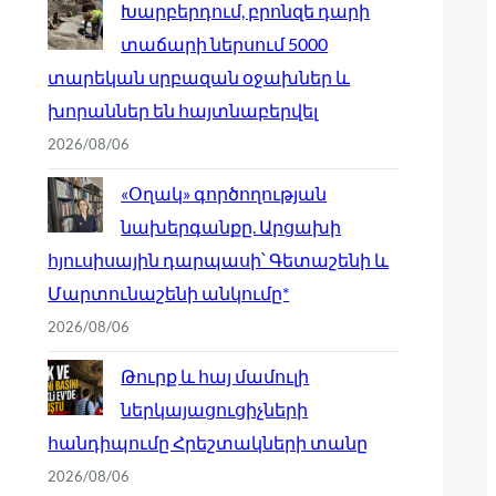
Խարբերդում, բրոնզե դարի
տաճարի ներսում 5000
տարեկան սրբազան օջախներ և
խորաններ են հայտնաբերվել
2026/08/06
«Օղակ» գործողության
նախերգանքը. Արցախի
հյուսիսային դարպասի՝ Գետաշենի և
Մարտունաշենի անկումը*
2026/08/06
Թուրք և հայ մամուլի
ներկայացուցիչների
հանդիպումը Հրեշտակների տանը
2026/08/06