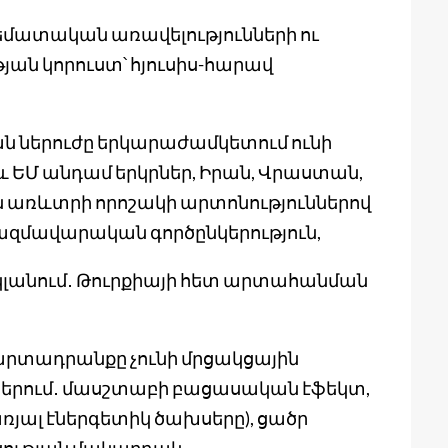
ատական առավելությունների ու
ն կորուստ՝ հյուսիս-հարավ
ներուժը երկարաժամկետում ունի
և ԵՄ անդամ երկրներ, Իրան, Վրաստան,
ն առևտրի որոշակի արտոնություններով
ազմավարական գործընկերություն,
լանում․ Թուրքիայի հետ արտահանման
տադրանքը չունի մրցակցային
ներում․ մասշտաբի բացասական էֆեկտ,
յալ էներգետիկ ծախսերը), ցածր