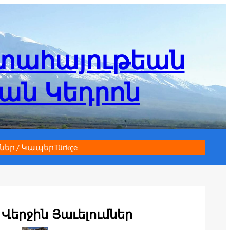
մտահայութեան
եան Կեդրոն
ներ / Կապեր
Türkçe
Վերջին Յաւելումներ