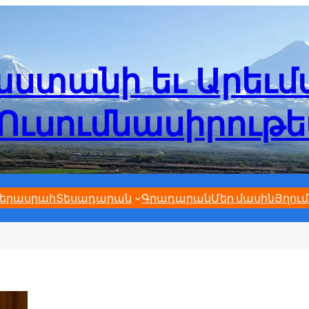
ստանի եւ Արեւ
Ուսումնասիրութ
երասրահ
Տեսադարան
Գրադարան
Մեր մասին
Յղում