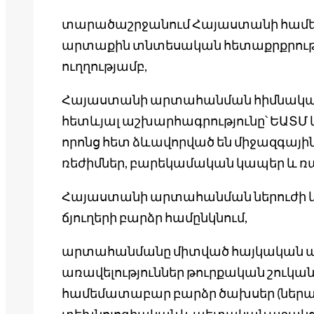
տարածաշրջանում Հայաստանի համեմ
արտաքին տնտեսական հետաքրքրությա
ուղղությամբ,
Հայաստանի արտահանման հիմնական 
հետևյալ աշխարհագրությունը՝ ԵԱՏՄ 
որոնց հետ ձևավորված են միջազգայի
ռեժիմներ, բարեկամական կապեր և ռ
Հայաստանի արտահանման ներուժի կ
ճյուղերի բարձր համընկնում,
արտահանմանը միտված հայկական ար
առավելություններ թուրքական շուկա
համեմատաբար բարձր ծախսեր (ներառ