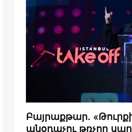
Բայրաքթար. «Թուրքի
անօդաչու թռչող սար