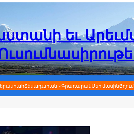
ստանի եւ Արեւ
Ուսումնասիրութ
երասրահ
Տեսադարան
Գրադարան
Մեր մասին
Յղում