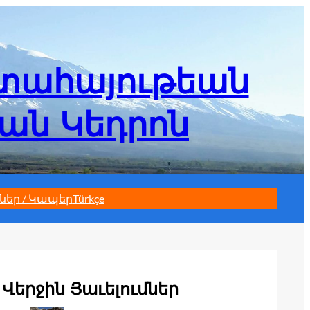
մտահայութեան
եան Կեդրոն
ներ / Կապեր
Türkçe
Վերջին Յաւելումներ