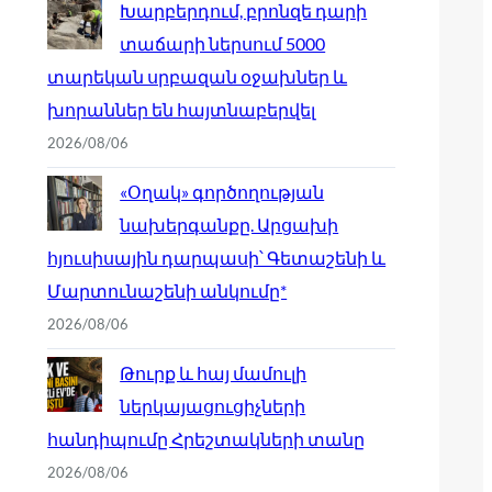
Խարբերդում, բրոնզե դարի
տաճարի ներսում 5000
տարեկան սրբազան օջախներ և
խորաններ են հայտնաբերվել
2026/08/06
«Օղակ» գործողության
նախերգանքը. Արցախի
հյուսիսային դարպասի՝ Գետաշենի և
Մարտունաշենի անկումը*
2026/08/06
Թուրք և հայ մամուլի
ներկայացուցիչների
հանդիպումը Հրեշտակների տանը
2026/08/06