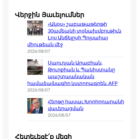
Վերջին Յաւելումներ
«Ակօս» շաբաթաթերթի
30ամեակի տօնախմբութիւն
Լոս Անճելըսի Պոլսահայ
միութեան մէջ
2026/08/07
Սաուդյան Արաբիան,
Թուրքիան և Պակիստանը
պաշտպանական
համաձայնագիր կստորագրեն. AFP
2026/08/07
Հերթը հասաւ Խորհրդարանի
վաւերացման
2026/08/07
Հետեւեցէ՛ք մեզի