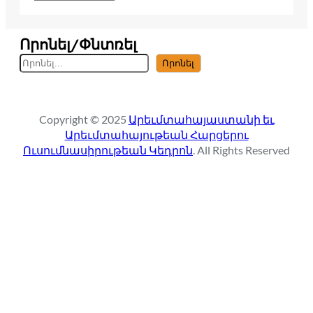
Որոնել/Փնտռել
S
Որոնել
e
a
r
Copyright © 2025
Արեւմտահայաստանի եւ
c
Արեւմտահայութեան Հարցերու
h
Ուսումնասիրութեան Կեդրոն
. All Rights Reserved