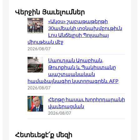
Վերջին Յաւելումներ
«Ակօս» շաբաթաթերթի
30ամեակի տօնախմբութիւն
Լոս Անճելըսի Պոլսահայ
միութեան մէջ
2026/08/07
Սաուդյան Արաբիան,
Թուրքիան և Պակիստանը
պաշտպանական
համաձայնագիր կստորագրեն. AFP
2026/08/07
Հերթը հասաւ Խորհրդարանի
վաւերացման
2026/08/07
Հետեւեցէ՛ք մեզի