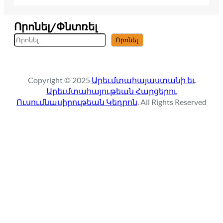
Որոնել/Փնտռել
S
Որոնել
e
a
r
Copyright © 2025
Արեւմտահայաստանի եւ
c
Արեւմտահայութեան Հարցերու
h
Ուսումնասիրութեան Կեդրոն
. All Rights Reserved