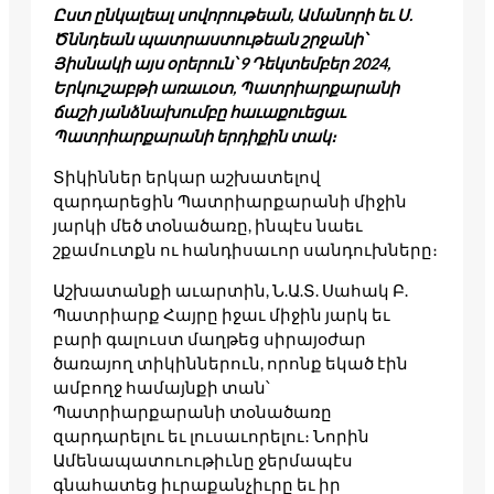
Ըստ ընկալեալ սովորութեան, Ամանորի եւ Ս.
Ծննդեան պատրաստութեան շրջանի՝
Յիսնակի այս օրերուն՝ 9 Դեկտեմբեր 2024,
Երկուշաբթի առաւօտ, Պատրիարքարանի
ճաշի յանձնախումբը հաւաքուեցաւ
Պատրիարքարանի երդիքին տակ։
Տիկիններ երկար աշխատելով
զարդարեցին Պատրիարքարանի միջին
յարկի մեծ տօնածառը, ինպէս նաեւ
շքամուտքն ու հանդիսաւոր սանդուխները։
Աշխատանքի աւարտին, Ն.Ա.Տ. Սահակ Բ.
Պատրիարք Հայրը իջաւ միջին յարկ եւ
բարի գալուստ մաղթեց սիրայօժար
ծառայող տիկիններուն, որոնք եկած էին
ամբողջ համայնքի տան՝
Պատրիարքարանի տօնածառը
զարդարելու եւ լուսաւորելու։ Նորին
Ամենապատուութիւնը ջերմապէս
գնահատեց իւրաքանչիւրը եւ իր