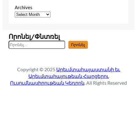
Archives
Որոնել/Փնտռել
S
Որոնել
e
a
r
Copyright © 2025
Արեւմտահայաստանի եւ
c
Արեւմտահայութեան Հարցերու
h
Ուսումնասիրութեան Կեդրոն
. All Rights Reserved