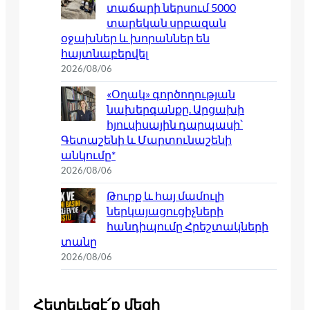
տաճարի ներսում 5000
տարեկան սրբազան
օջախներ և խորաններ են
հայտնաբերվել
2026/08/06
«Օղակ» գործողության
նախերգանքը. Արցախի
հյուսիսային դարպասի՝
Գետաշենի և Մարտունաշենի
անկումը*
2026/08/06
Թուրք և հայ մամուլի
ներկայացուցիչների
հանդիպումը Հրեշտակների
տանը
2026/08/06
Հետեւեցէ՛ք մեզի