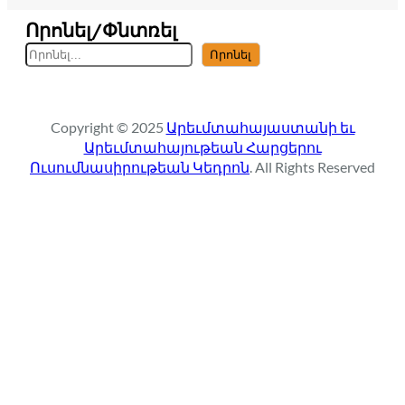
Որոնել/Փնտռել
S
Որոնել
e
a
r
Copyright © 2025
Արեւմտահայաստանի եւ
c
Արեւմտահայութեան Հարցերու
h
Ուսումնասիրութեան Կեդրոն
. All Rights Reserved