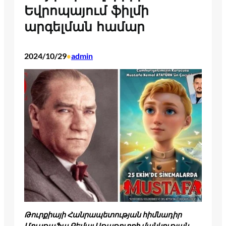
Եվրոպայում ֆիլմի
արգելման համար
2024/10/29
admin
•
Թուրքիայի Հանրապետության հիմնադիր
Մուսթաֆա Քեմալ Աթաթուրքի մանկության