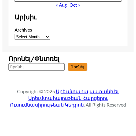
« Aug
Oct »
Արխիւ
Archives
Որոնել/Փնտռել
S
Որոնել
e
a
r
Copyright © 2025
Արեւմտահայաստանի եւ
c
Արեւմտահայութեան Հարցերու
h
Ուսումնասիրութեան Կեդրոն
. All Rights Reserved