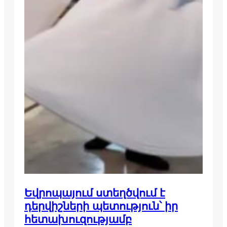
Եվրոպայում ստեղծվում է
դերվիշների պետություն՝ իր
հետախուզությամբ