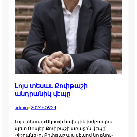
Լոյս տեսաւ Քոփթաշի
անդրանիկ վէպը
admin
2024/09/24
•
Լոյս տե­­­սաւ «Ակօս»ի նախ­­­կին խմբագ­­­րա­­­­­­­
պետ Ռո­­­պէր Քոփ­­­թա­­­­­­­շի առա­­­ջին վէ­­­պը՝
«Փշրանք»ը։ Քոփ­­­թաշ այս վէ­­­պով կը բնու­­­