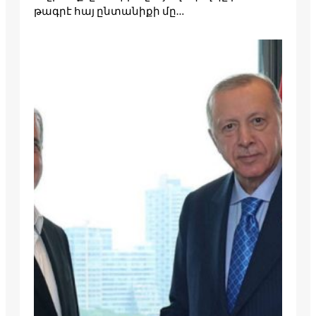
թագրէ հայ ըն­­­տա­­­­­­­նիքի մը…