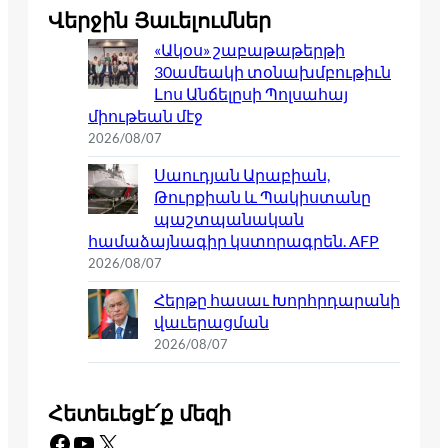
Վերջին Յաւելումներ
«Ակօս» շաբաթաթերթի
30ամեակի տօնախմբութիւն
Լոս Անճելըսի Պոլսահայ
միութեան մէջ
2026/08/07
Սաուդյան Արաբիան,
Թուրքիան և Պակիստանը
պաշտպանական
համաձայնագիր կստորագրեն. AFP
2026/08/07
Հերթը հասաւ Խորհրդարանի
վաւերացման
2026/08/07
Հետեւեցէ՛ք մեզի
Facebook
YouTube
X