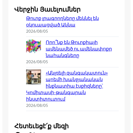
Վերջին Յաւելումներ
Թուրք լրագրողները մեկնել են
օկուպացված Ակնա
2026/08/05
Որո՞նք են Թուրքիայի
ամենամեծ ու ամենափոքր
նահանգները
2026/08/05
«Անլռելի զանգակատուն»
պոեմի խանջյանական
ինքնատիպ էսքիզները՝
Կոմիտասի-թանգարան
ինստիտուտում
2026/08/05
Հետեւեցէ՛ք մեզի