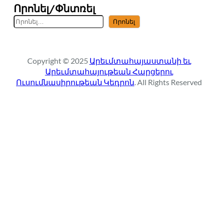
Որոնել/Փնտռել
S
Որոնել
e
a
r
Copyright © 2025
Արեւմտահայաստանի եւ
c
Արեւմտահայութեան Հարցերու
h
Ուսումնասիրութեան Կեդրոն
. All Rights Reserved