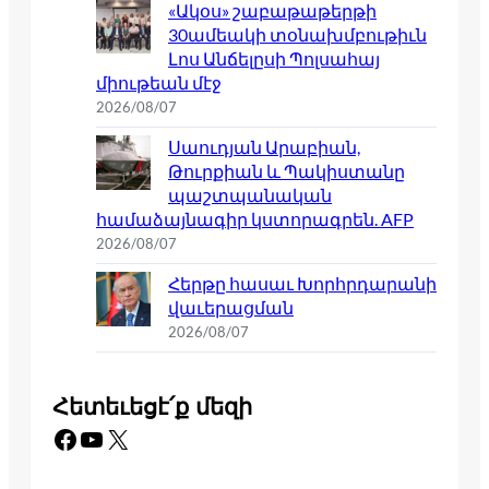
«Ակօս» շաբաթաթերթի
30ամեակի տօնախմբութիւն
Լոս Անճելըսի Պոլսահայ
միութեան մէջ
2026/08/07
Սաուդյան Արաբիան,
Թուրքիան և Պակիստանը
պաշտպանական
համաձայնագիր կստորագրեն. AFP
2026/08/07
Հերթը հասաւ Խորհրդարանի
վաւերացման
2026/08/07
Հետեւեցէ՛ք մեզի
Facebook
YouTube
X