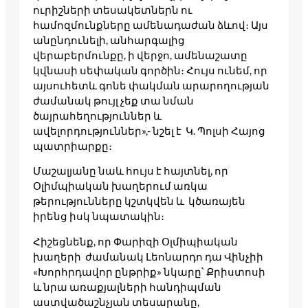
ուրիշների տեսակետներն ու
համոզմունքները ամենադաժան ձևով։ Այս
անընդունելի, անհարգալից
վերաբերմունքը, ի վերջո, ամենաշատը
կվնասի սեփական գործին։ Հույս ունեմ, որ
այսուհետև գոնե փակման արարողության
ժամանակ թույլ չեք տա նման
ծայրահեղություններ և
ավելորդություններ»,- նշել է Կ. Պոլսի Հայոց
պատրիարքը։
Մաշալյանը նաև հույս է հայտնել, որ
Օլիմպիական խաղերում առկա
թերությունները կշտկվեն և կծառայեն
իրենց իսկ նպատակին։
Հիշեցնենք, որ Փարիզի Օլմիպիական
խաղերի ժամանակ Լեոնարդո դա Վինչիի
«Խորհրդավոր ընթրիք» նկարը՝ Քրիստոսի
և նրա առաքյալների հանդիպման
աստվածաշնչյան տեսարանը,