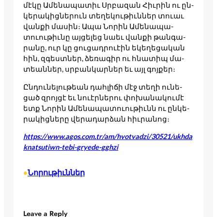
մէ­­կը Ամե­­նապա­­տիւ Սրբա­­զան Հիւ­­րին ու ըն­­
կե­­­րակից­­նե­­­րուն տե­­ղեկու­­թիւններ տո­­ւաւ
վան­­քի մա­­սին։ Ապա Նո­­րին Ամե­­նապա­­
տուու­­թիւնը այ­­ցե­­­լեց նաեւ վան­­քի թան­­գա­­­
րանը, ուր կը ցու­­ցադրո­­ւէին եկե­­ղեցա­­կան
հին, զգեստներ, ձե­­ռագիր ու հնա­­տիպ մա­­
տեան­­ներ, սրբան­­կարներ եւ այլ գոյ­­քեր։
Ըն­­դունե­­լու­­թեան դահ­­լի­­­ճի մէջ տե­­ղի ու­­նե­­­
ցած զրոյ­­ցէ եւ նո­­ւէր­­նե­­­րու փո­­խանա­­կու­­մէ
ետք Նո­­րին Ամե­­նապա­­տուու­­թիւնն ու ըն­­կե­­­
րակից­­նե­­­րը վե­­րադար­­ձան հիւ­րա­նոց։
https://www.agos.com.tr/am/hvotvadzi/30521/ukhda
knatsutiwn-tebi-gryede-gghzi
Նորութիւններ
•
Leave a Reply