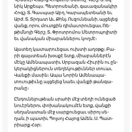
նիկ Ար­­քեպս. Պետ­­րո­­­սեանի, գա­­ւազա­­նակիր
Հոգշ. Տ. Գաս­­պար Աբղ. Կա­­րապե­­տեանի եւ
Արժ. Տ. Տրդատ Աւ. Քհնյ. Ու­­զունեանի, այ­­ցե­­­լեց
վանք, որու մուտքին դի­­մաւո­­րուե­­ցաւ Ռե­­
թիմ­­նո­­­յի Գերշ. Տ. Փրոտ­­րո­­­մոս Մետ­­րո­­­պոլի­­տի
եւ վա­­նական միաբան­­նե­­­րու կող­­մէ։
Այստեղ կա­­տարո­­ւեցաւ ուխտի աղօթք։ Բա­­
րի գալստեան խօս­­քէ ետք, միաբան­­նե­­­րէն
մէ­­կը Ամե­­նապա­­տիւ Սրբա­­զան Հիւ­­րին ու ըն­­
կե­­­րակից­­նե­­­րուն տե­­ղեկու­­թիւններ տո­­ւաւ
Վան­­քի մա­­սին։ Ապա Նո­­րին Ամե­­նապա­­
տուու­­թիւնը այ­­ցե­­­լեց նաեւ վան­­քի թան­­գա­­­
րանը։
Ըն­­դունե­­լու­­թեան սրա­­հի մէջ տե­­ղի ու­­նե­­­ցած
նո­­ւէր­­նե­­­րու փո­­խանա­­կու­­մէն ետք, վան­­քի
սե­­ղանա­­տան մէջ սար­­քո­­­ւեցաւ սի­­րոյ սե­­
ղան, ի պա­­տիւ Պոլ­­սոյ Հա­­յոց Ամեն. Ս. Պատ­­
րիարք Հօր։