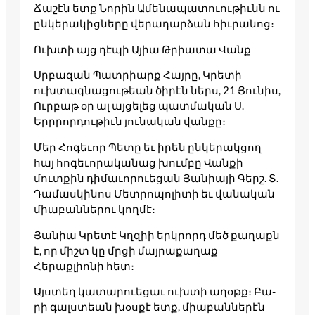
Ճա­­շէն ետք Նո­­րին Ամե­­նապա­­տուու­­թիւնն ու
ըն­­կե­­­րակից­­նե­­­րը վե­­րադար­­ձան հիւ­­րա­­­նոց։
Ուխտի այց դէ­­պի Այիա Թրիատա Վանք
Սրբազան Պատ­­րիարք Հայ­­րը, Կրե­­տի
ուխտագնացութեան ծիրէն ներս, 21 Յու­­նիս,
Ուրբաթ օր ալ այ­­ցե­­­լեց պատ­­մա­­­կան Ս.
Երրրոր­­դութիւն յու­­նա­­­կան վան­­քը։
Մեր Հո­­գեւոր Պե­­տը եւ իրեն ըն­­կե­­­րակ­­ցող
հայ հոգեւորականաց խումբը Վանքի
մուտքին դիմաւորուեցան Յա­­նիայի Գերշ. Տ.
Դա­­մաս­­կի­­­նոս Մետ­­րո­­­պոլի­­տի եւ վա­­նական
միաբան­­նե­­­րու կող­­մէ։
Յանիա Կրետէ Կղզիի երկրորդ մեծ քաղաքն
է, որ միշտ կը մրցի մայրաքաղաք
Հերաքլիոնի հետ։
Այստեղ կա­­տարո­­ւեցաւ ուխտի աղօթք։ Բա­­
րի գալստեան խօս­­քէ ետք, միաբան­­նե­­­րէն