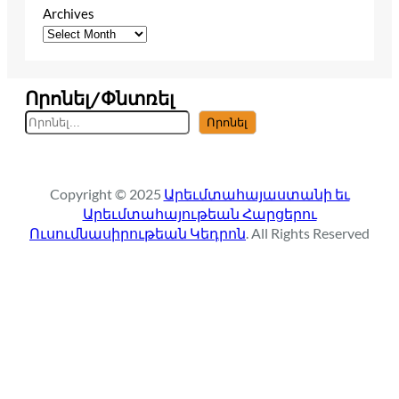
Archives
Որոնել/Փնտռել
S
Որոնել
e
a
r
Copyright © 2025
Արեւմտահայաստանի եւ
c
Արեւմտահայութեան Հարցերու
h
Ուսումնասիրութեան Կեդրոն
. All Rights Reserved