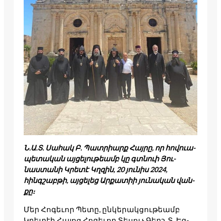
Ն.Ա.Տ. Սա­­հակ Բ. Պատ­­րիարք Հայ­­րը, որ հո­­վուա­­
պետա­­կան այ­­ցե­­­լու­­թեամբ կը գտնո­­ւի Յու­­
նաստա­­նի Կրե­­տէ Կղզին, 20 յու­­նիս 2024,
հինգշաբ­­թի, այ­­ցե­­­լեց Ար­­քա­­­տիի յու­­նա­­­կան վան­­
քը։
Մեր Հո­­գեւոր Պե­­տը, ըն­­կե­­­րակ­­ցութեամբ
Կրե­­տէի Հա­­յոց Հո­­գեւոր Տե­­սուչ Գերշ. Տ. Եզ­­