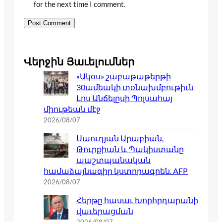
for the next time I comment.
Վերջին Յաւելումներ
«Ակօս» շաբաթաթերթի
30ամեակի տօնախմբութիւն
Լոս Անճելըսի Պոլսահայ
միութեան մէջ
2026/08/07
Սաուդյան Արաբիան,
Թուրքիան և Պակիստանը
պաշտպանական
համաձայնագիր կստորագրեն. AFP
2026/08/07
Հերթը հասաւ Խորհրդարանի
վաւերացման
2026/08/07