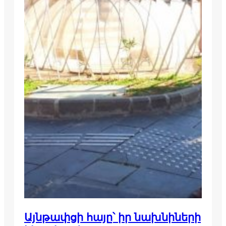
Այնթափցի հայը՝ իր նախնիների