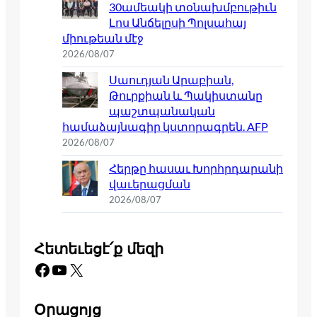
30ամեակի տօնախմբութիւն
Լոս Անճելըսի Պոլսահայ
միութեան մէջ
2026/08/07
Սաուդյան Արաբիան,
Թուրքիան և Պակիստանը
պաշտպանական
համաձայնագիր կստորագրեն. AFP
2026/08/07
Հերթը հասաւ Խորհրդարանի
վաւերացման
2026/08/07
Հետեւեցէ՛ք մեզի
Facebook
YouTube
X
Օրացոյց