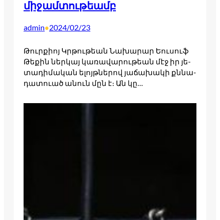
միջամտութեամբ
admin
2024/02/23
•
Թուրքիոյ Կրթու­­թեան Նա­­խարար Եու­­սուֆ
Թե­­քին ներ­­կայ կա­­ռավա­­րու­­թեան մէջ իր յե­­
տադի­­մական ելոյթնե­­րով յա­­ճախա­­կի քննա­­
դատո­­ւած անուն մըն է։ Ան կը…