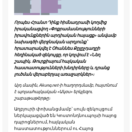
Որպես Հրանտ Դինք հիմնադրամի կողմից
իրականացվող «Փոքրամասնությունների
իրավունքներին արդիական հայացք» անվամբ
նախագծի վերջնական արդյունք՝
հրատարակվել է Օհաննես Քըլըչդաղըի
հեղինակած զեկույցը, որ կոչվում է «Նեղ
շապիկ․ Թուրքիայում հայկական
հաստատությունների խնդիրները և դրանց
լուծման վերաբերյալ առաջարկներ»։
Այդ մասին, Akunq.net-ի հաղորդմամբ, հայտնում
է պոլսահայկական «Ակօս» երկլեզու
շաբաթաթերթը։
Աղբյուրի փոխանցմամբ՝ սույն զեկույցում
ներկայացված են Կոստոնդնուպոլսի հայոց
դպրոցներում, հայկական
հաստատություններում ու Հայոց