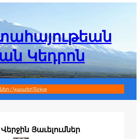
մտահայութեան
եան Կեդրոն
ներ / Կապեր
Türkçe
Վերջին Յաւելումներ