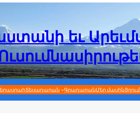
ստանի եւ Արեւ
Ուսումնասիրութ
երասրահ
Տեսադարան
Գրադարան
Մեր մասին
Յղում