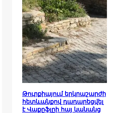
Թուրքիայում երկրաշարժի
հետևանքով դադարեցվել
է Վաքըֆլըի հայ կանանց