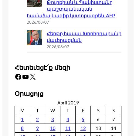
Թուրքիան և Պակիստանը
պաշտպանական
համաձայնագիր կստորագրեն. AFP
2026/08/07
Հերթը հասաւ Խորհրդարանի
վաւերացման
2026/08/07
Հետեւեցէ՛ք մեզի
Facebook
YouTube
X
Օրացոյց
April 2019
M
T
W
T
F
S
S
1
2
3
4
5
6
7
8
9
10
11
12
13
14