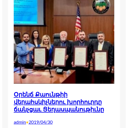
Օրենճ Քաունթիի
վերահսկիչներու խորհուրդը
ճանչցաւ Ցեղասպանութիւնը
admin
2019/04/30
•