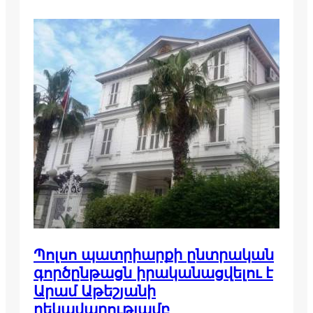
Պոլսո պատրիարքի ընտրական
գործընթացն իրականացվելու է
Արամ Աթեշյանի
ղեկավարությամբ