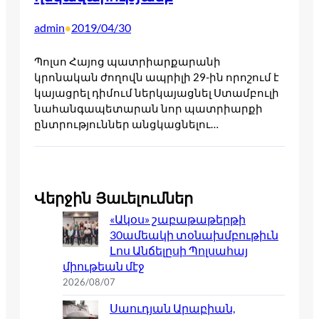
admin
2019/04/30
•
Պոլսո Հայոց պատրիարքարանի
կրոնական ժողովն ապրիլի 29-ին որոշում է
կայացրել դիմում ներկայացնել Ստամբուլի
նահանգապետարան նոր պատրիարքի
ընտրություններ անցկացնելու…
Վերջին Յաւելումներ
«Ակօս» շաբաթաթերթի
30ամեակի տօնախմբութիւն
Լոս Անճելըսի Պոլսահայ
միութեան մէջ
2026/08/07
Սաուդյան Արաբիան,