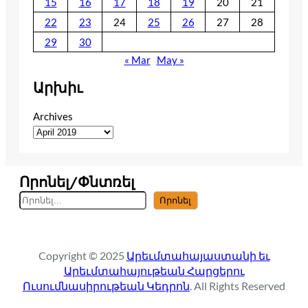
15
16
17
18
19
20
21
22
23
24
25
26
27
28
29
30
« Mar
May »
Արխիւ
Archives
Որոնել/Փնտռել
S
Որոնել
e
a
r
Copyright © 2025
Արեւմտահայաստանի եւ
c
Արեւմտահայութեան Հարցերու
h
Ուսումնասիրութեան Կեդրոն
. All Rights Reserved