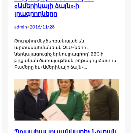
«Ամերիկայի ձայն»-ի
լրագրողները
admin
2016/11/28
•
Թուրքիոյ մէջ ձերբակալած են
արտասահմանեան ԶԼՄ–ներու
ներկայացուցիչ երկու լրագրող` BBC-ի
թրքական ծառայութեան թղթակից Հատիս
Քամերը եւ «Ամերիկայի ձայն»…
Պոլսահայ լուսանկարիչ Նուրան