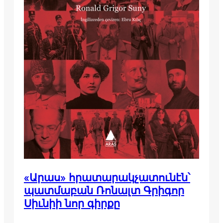
«Արաս» հրատարակչատունէն՝
պատմաբան Ռոնալտ Գրիգոր
Սիւնիի նոր գիրքը