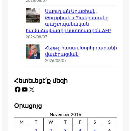
2026/08/07
Սաուդյան Արաբիան,
Թուրքիան և Պակիստանը
պաշտպանական
համաձայնագիր կստորագրեն. AFP
2026/08/07
Հերթը հասաւ Խորհրդարանի
վաւերացման
2026/08/07
Հետեւեցէ՛ք մեզի
Facebook
YouTube
X
Օրացոյց
November 2016
M
T
W
T
F
S
S
1
2
3
4
5
6