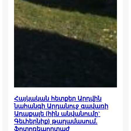
Հայկական հետքեր Արդվին
նահանգի Արդանուջ գավառի
Ադաքալե (հին անվանումը`
Գեւհերնիք) թաղամասում.
ֆոտոռեպորտաժ