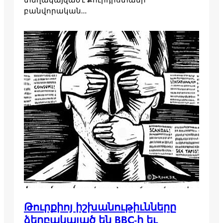
բանվորական…
Թուրքիոյ իշխանութիւնները
ձերբակալած են BBC-ի եւ