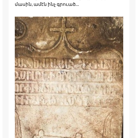
մասին, ամէն ինչ գրուած…