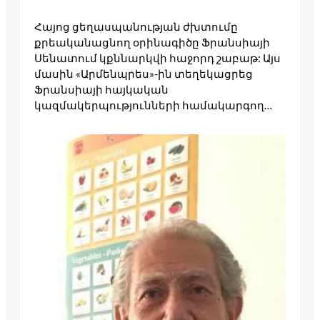
Հայոց ցեղասպանության ժխտումը
քրեականացնող օրինագիծը Ֆրանսիայի
Սենատում կքննարկվի հաջորդ շաբաթ: Այս
մասին «Արմենպրես»-ին տեղեկացրեց
Ֆրանսիայի հայկական
կազմակերպությունների համակարգող…