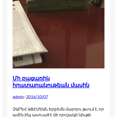
Մի բացառիկ
հրատարակութեան մասին
admin
2016/10/07
•
ԶԱՐԵՀ ԱՃԷՄԵԱՆ Երբեմն մարդու թւում է, որ
ամէն ինչ ասուած է մի որոշակի նիւթի