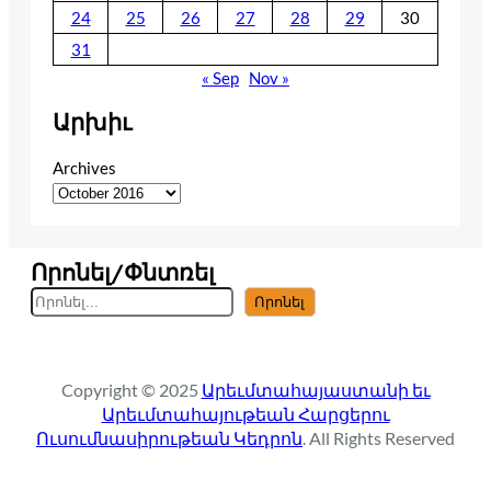
24
25
26
27
28
29
30
31
« Sep
Nov »
Արխիւ
Archives
Որոնել/Փնտռել
S
Որոնել
e
a
r
Copyright © 2025
Արեւմտահայաստանի եւ
c
Արեւմտահայութեան Հարցերու
h
Ուսումնասիրութեան Կեդրոն
. All Rights Reserved