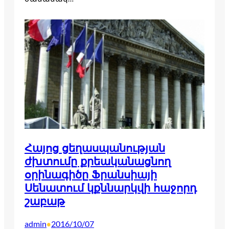
Հայոց ցեղասպանության
ժխտումը քրեականացնող
օրինագիծը Ֆրանսիայի
Սենատում կքննարկվի հաջորդ
շաբաթ
admin
2016/10/07
•