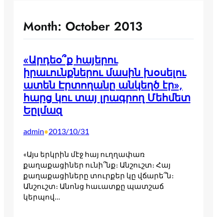
Month:
October 2013
«Արդեօ՞ք հայերու
իրաւունքներու մասին խօսելու
ատեն Էրտողանը անկեղծ էր»,
հարց կու տայ լրագրող Մեհմետ
Եըլմազ
admin
2013/10/31
•
«Այս երկրին մէջ հայ ուղղափառ
քաղաքացիներ ունի՞նք։ Անշուշտ։ Հայ
քաղաքացիները տուրքեր կը վճարե՞ն։
Անշուշտ։ Անոնց հաւատքը պատշաճ
կերպով…