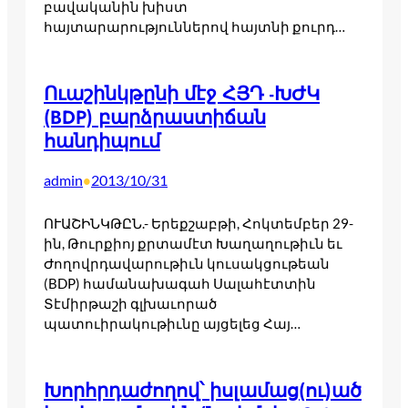
բավականին խիստ
հայտարարություններով հայտնի քուրդ…
Ուաշինկթընի մէջ ՀՅԴ -ԽԺԿ
(BDP) բարձրաստիճան
հանդիպում
admin
2013/10/31
•
ՈՒԱՇԻՆԿԹԸՆ.- Երեքշաբթի, Հոկտեմբեր 29-
ին, Թուրքիոյ քրտամէտ Խաղա­ղութիւն եւ
Ժողովրդավարութիւն կուսակցութեան
(BDP) համանա­խագահ Սալահէտտին
Տէմիրթաշի գլխաւորած
պատուիրակութիւնը այցելեց Հայ…
Խորհրդաժողով՝ իսլամաց(ու)ած