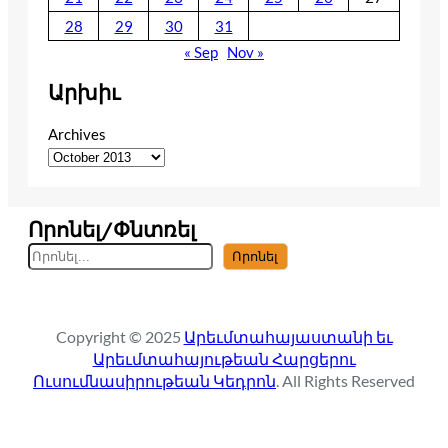
28
29
30
31
« Sep
Nov »
Արխիւ
Archives
Որոնել/Փնտռել
S
Որոնել
e
a
r
Copyright © 2025
Արեւմտահայաստանի եւ
c
Արեւմտահայութեան Հարցերու
h
Ուսումնասիրութեան Կեդրոն
. All Rights Reserved