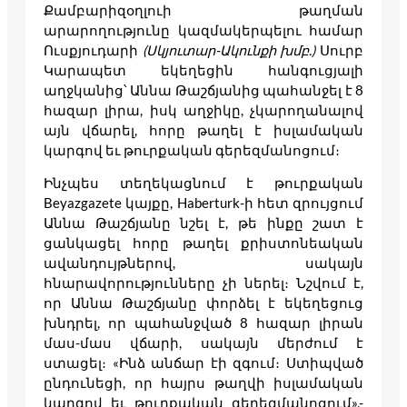
Քամբարիզօղլուի թաղման
արարողությունը կազմակերպելու համար
Ուսքյուդարի
(Սկյուտար-Ակունքի խմբ.)
Սուրբ
Կարապետ եկեղեցին հանգուցյալի
աղջկանից՝ Աննա Թաշճյանից պահանջել է 8
հազար լիրա, իսկ աղջիկը, չկարողանալով
այն վճարել, հորը թաղել է իսլամական
կարգով եւ թուրքական գերեզմանոցում։
Ինչպես տեղեկացնում է թուրքական
Beyazgazete կայքը, Haberturk-ի հետ զրույցում
Աննա Թաշճյանը նշել է, թե ինքը շատ է
ցանկացել հորը թաղել քրիստոնեական
ավանդույթներով, սակայն
հնարավորությունները չի ներել։ Նշվում է,
որ Աննա Թաշճյանը փորձել է եկեղեցուց
խնդրել, որ պահանջված 8 հազար լիրան
մաս-մաս վճարի, սակայն մերժում է
ստացել։ «Ինձ անճար էի զգում։ Ստիպված
ընդունեցի, որ հայրս թաղվի իսլամական
կարգով եւ թուրքական գերեզմանոցում»,-