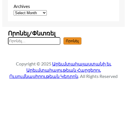
Archives
Որոնել/Փնտռել
S
Որոնել
e
a
r
Copyright © 2025
Արեւմտահայաստանի եւ
c
Արեւմտահայութեան Հարցերու
h
Ուսումնասիրութեան Կեդրոն
. All Rights Reserved