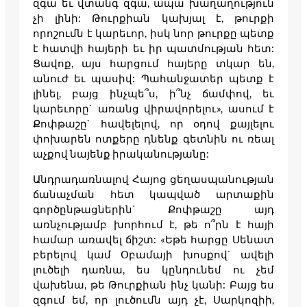
զգա եւ վտանգ զգա, ապա խաղաղություն
չի լինի: Թուրքիան կախյալ է, թուրքի
որոշումն է կարեւոր, իսկ նոր թուրքը պետք
է հատվի հայերի եւ իր պատմության հետ:
Ցավոք, այս հարցում հայերը տկար են,
անուժ եւ պասիվ: Պահանջատեր պետք է
լինել, բայց ինչպե՞ս, ի՞նչ ճամփով, եւ
կարեւորը` առանց վիրավորելու», ասում է
Քոփթաշը` հավելելով, որ օդով քայլելու
փոխարեն ոտքերը դնենք գետնին ու ռեալ
աչքով նայենք իրականությանը:
Անդրադառնալով Հայոց ցեղասպանության
ճանաչման հետ կապված արտաքին
գործընթացներին` Քոփթաշը այդ
առնչությամբ խորհում է, թե ո՞րն է հայի
համար առավել ճիշտ: «Եթե հարցը Սենատ
բերելով կամ Օբամայի խոսքով` ավելի
լուծելի դառնա, ես կընդունեմ ու չեմ
վախենա, թե Թուրքիան ինչ կանի: Բայց ես
զգում եմ, որ լուծումն այդ չէ, Սարկոզիի,