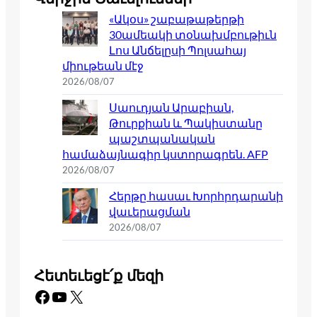
«Ակօս» շաբաթաթերթի
30ամեակի տօնախմբութիւն
Լոս Անճելըսի Պոլսահայ
միութեան մէջ
2026/08/07
Սաուդյան Արաբիան,
Թուրքիան և Պակիստանը
պաշտպանական
համաձայնագիր կստորագրեն. AFP
2026/08/07
Հերթը հասաւ Խորհրդարանի
վաւերացման
2026/08/07
Հետեւեցէ՛ք մեզի
Facebook
YouTube
X