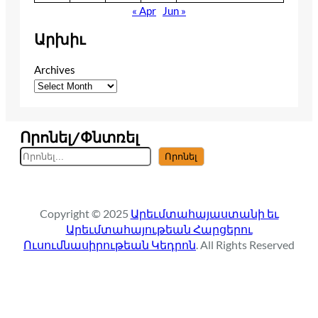
« Apr
Jun »
Արխիւ
Archives
Որոնել/Փնտռել
S
Որոնել
e
a
r
Copyright © 2025
Արեւմտահայաստանի եւ
c
Արեւմտահայութեան Հարցերու
h
Ուսումնասիրութեան Կեդրոն
. All Rights Reserved