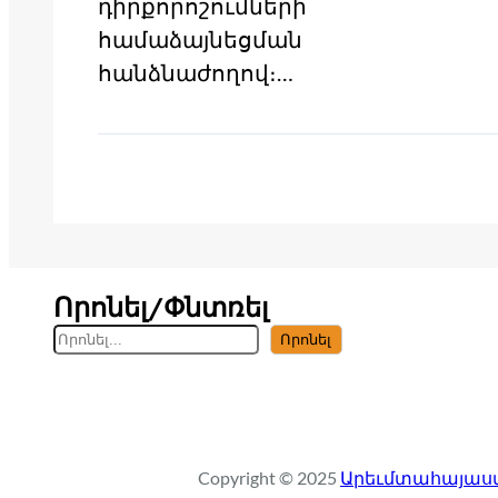
դիրքորոշումների
համաձայնեցման
հանձնաժողով։…
Որոնել/Փնտռել
S
Որոնել
e
a
r
c
Copyright © 2025
Արեւմտահայաստ