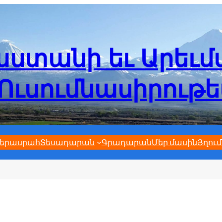
ստանի եւ Արեւ
Ուսումնասիրութ
երասրահ
Տեսադարան
Գրադարան
Մեր մասին
Յղում