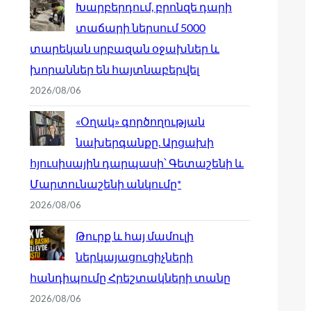
Խարբերդում, բրոնզե դարի
տաճարի ներսում 5000
տարեկան սրբազան օջախներ և
խորաններ են հայտնաբերվել
2026/08/06
«Օղակ» գործողության
նախերգանքը. Արցախի
հյուսիսային դարպասի՝ Գետաշենի և
Մարտունաշենի անկումը*
2026/08/06
Թուրք և հայ մամուլի
ներկայացուցիչների
հանդիպումը Հրեշտակների տանը
2026/08/06