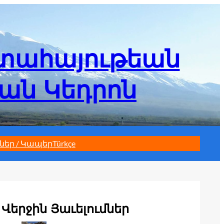
մտահայութեան
եան Կեդրոն
ներ / Կապեր
Türkçe
Վերջին Յաւելումներ