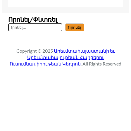
Որոնել/Փնտռել
S
Որոնել
e
a
r
Copyright © 2025
Արեւմտահայաստանի եւ
c
Արեւմտահայութեան Հարցերու
h
Ուսումնասիրութեան Կեդրոն
. All Rights Reserved