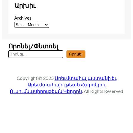
Արխիւ
Archives
Որոնել/Փնտռել
S
Որոնել
e
a
r
Copyright © 2025
Արեւմտահայաստանի եւ
c
Արեւմտահայութեան Հարցերու
h
Ուսումնասիրութեան Կեդրոն
. All Rights Reserved