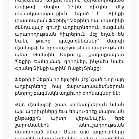
առիթով մայիս 27-ին գիւղին մէջ
տօնակատարութիւն եղած է: Տինքի
փաստաբան Ֆեթհիյէ Չեթինի հայ տատիկի
ծննդավայր գիւղի աղբիւրներուն բացման
արարողութեան հիւրերուն մէջ եղած են
նաեւ թուրք պաշտօնեաներ` մարզի
մշակոյթի եւ զբօսաշրջութեան վարչութեան
պետ Թահսին Օզթուրք, քաղաքապետ
Պեքիր Եանըլմազ, գրողներ, ինչպէս նաեւ
Հրանդ Տինքի այրին` Ռաքէլ Տինքը:
Ֆեթհիյէ Չեթին իր ելոյթին մէջ նշած է, որ այդ
աղբիւրները հայ ճարտարապետներուն
բնորոշ բազմակն աղբիւրի օրինակներ են:
«Այդ մշակոյթի շատ օրինակներուն նման
այս աղբիւրները եւս երկու-երէք տարուան
ընթացքին պիտի վերանային, եթէ
շարունակէին անուշադրութեան
մատնուած մնալ: Մենք այս աղբիւրները
առաջին անգամ տեսնելէ ի վեր կ’երազէինք