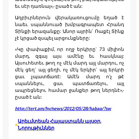
եւ սէր դառնայ»,- ըսած է ան:
Աղբիւրներուն վերակառուցումը եղած է
նաեւ սպաննուած խմբագրապետ Հրանդ
Տինքի երազանքը: Անոր այրին` Ռաքէլ Տինք
չէ կրցած զսպել արցունքները:
«Կը փափաքիմ, որ ողջ երկիրը` 73 միլիոն
մարդ, զգայ այս ամէնը եւ հասկնայ:
Այսուհետեւ թող ոչ մէկ մարդ այլ մարդու, ոչ
մէկ ցեղ` այլ ցեղի, ոչ մէկ երկիր` այլ երկրի
ցաւ չպատճառէ: Ամէն մարդ ո’չ թէ
սպաննելու, ցաւ պատճառելու, այլ
ապրեցնելու համար ջանքեր թող ներդնէ»,-
ըսած է ան:
http://tert.am/hy/news/2012/05/28/habap/?sw
Արեւմտեան Հայաստանն այսօր
, 
•
Նորութիւններ