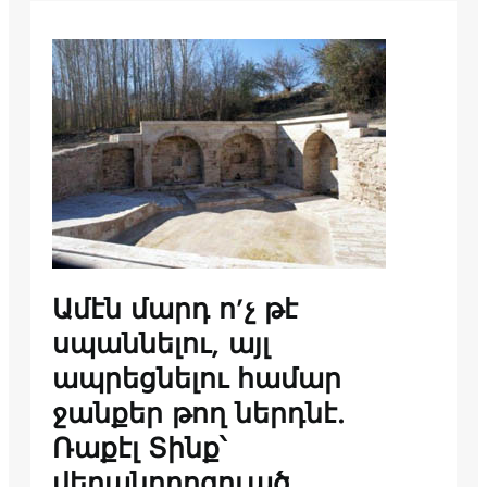
Ամէն մարդ ո’չ թէ
սպաննելու, այլ
ապրեցնելու համար
ջանքեր թող ներդնէ.
Ռաքէլ Տինք՝
վերանորոգուած