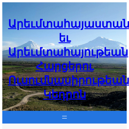
Skip
to
content
Արեւմտահայաստան
եւ
Արեւմտահայութեան
Հարցերու
Ուսումնասիրութեա
Կեդրոն