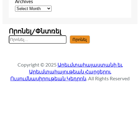
Archives
Որոնել/Փնտռել
S
Որոնել
e
a
r
Copyright © 2025
Արեւմտահայաստանի եւ
c
Արեւմտահայութեան Հարցերու
h
Ուսումնասիրութեան Կեդրոն
. All Rights Reserved