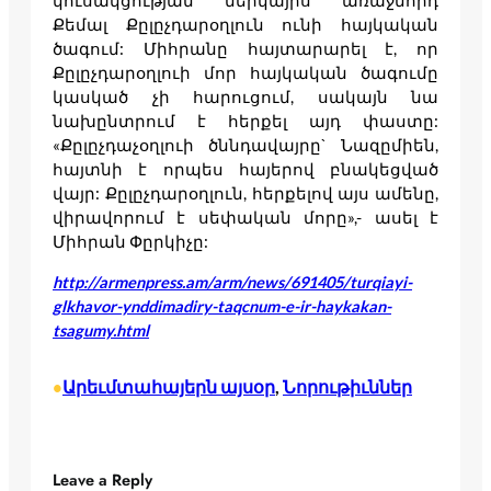
կուսակցության ներկայիս առաջնորդ
Քեմալ Քըլըչդարօղլուն ունի հայկական
ծագում: Միհրանը հայտարարել է, որ
Քըլըչդարօղլուի մոր հայկական ծագումը
կասկած չի հարուցում, սակայն նա
նախընտրում է հերքել այդ փաստը:
«Քըլըչդաչօղլուի ծննդավայրը` Նազըմիեն,
հայտնի է որպես հայերով բնակեցված
վայր: Քըլըչդարօղլուն, հերքելով այս ամենը,
վիրավորում է սեփական մորը»,- ասել է
Միհրան Փըրկիչը:
http://armenpress.am/arm/news/691405/turqiayi-
glkhavor-ynddimadiry-taqcnum-e-ir-haykakan-
tsagumy.html
Արեւմտահայերն այսօր
, 
Նորութիւններ
•
Leave a Reply