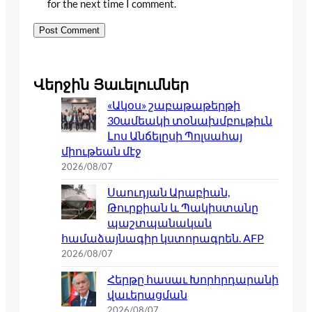
for the next time I comment.
Վերջին Յաւելումներ
«Ակօս» շաբաթաթերթի
30ամեակի տօնախմբութիւն
Լոս Անճելըսի Պոլսահայ
միութեան մէջ
2026/08/07
Սաուդյան Արաբիան,
Թուրքիան և Պակիստանը
պաշտպանական
համաձայնագիր կստորագրեն. AFP
2026/08/07
Հերթը հասաւ Խորհրդարանի
վաւերացման
2026/08/07