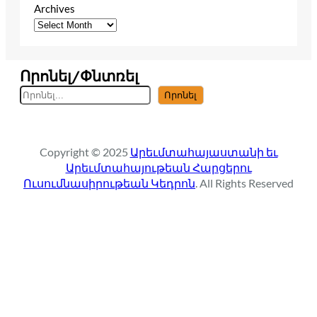
Archives
Որոնել/Փնտռել
S
Որոնել
e
a
r
Copyright © 2025
Արեւմտահայաստանի եւ
c
Արեւմտահայութեան Հարցերու
h
Ուսումնասիրութեան Կեդրոն
. All Rights Reserved