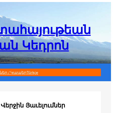
մտահայութեան
եան Կեդրոն
ներ / Կապեր
Türkçe
Վերջին Յաւելումներ