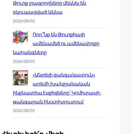
Թուրք լրագրողները մեկնել են
օկուպացված Ակնա
2026/08/05
Որո՞նք են Թուրքիայի
ամենամեծ ու ամենափոքր
նահանգները
2026/08/05
«Անլռելի զանգակատուն»
պոեմի խանջյանական
ինքնատիպ էսքիզները՝ Կոմիտասի-
թանգարան ինստիտուտում
2026/08/05