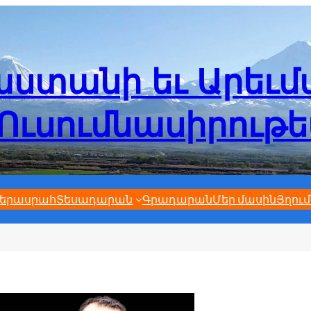
ստանի եւ Արեւ
Ուսումնասիրութ
երասրահ
Տեսադարան
Գրադարան
Մեր մասին
Յղում