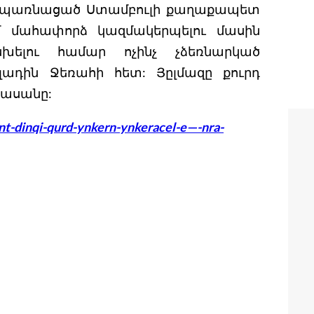
 սպառնացած Ստամբուլի քաղաքապետ
մ մահափորձ կազմակերպելու մասին
ելու համար ոչինչ չձեռնարկած
ադին Ջեռահի հետ: Յըլմազը քուրդ
երասանը:
t-dinqi-qurd-ynkern-ynkeracel-e—-nra-