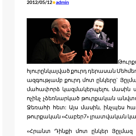
•
2012/05/12
admin
Թու
հյուրընկալված քուրդ դերասան Մեհմե
ազգությամբ քուրդ մոտ ընկերը` Յըլմ
մահափորձ կազմակերպելու մասին տ
ոչինչ չձեռնարկած թուրքական անվ
Ջեռահի հետ: Այս մասին, ինչպես հա
թուրքական «Հաբեր7» լրատվական կայ
«Հրանտ Դինքի մոտ ընկեր Յըլմազ 