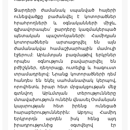
Ջարդերի ժամանակ սպանված հայերի
ունեցվածքը բաժանվել է կոտորածներ
հրահրողների և օգնականների միջև,
գլխավորապես` ջարդերը կազմակերպած
պետական պաշտոնյաների: Համիդյան
կոտորածներն արտացոլվել են այն
ժամանակվա համաշխարհային մամուլի
էջերում: Արևմտյան բազմաթիվ երկրներ
որպես օգնություն բավարարվել են
բժիշկներ, դեղորայք, ուտելիք և հագուստ
տրամադրելով: Նրանք կոտորածների դեմ
հանդես են եկել սահմանափակ կերպով,
որովհետև իրար հետ մրցակցության մեջ
գտնվող Արևմտյան տերությունները
մտավախություն ունեին վնասել Օսմանյան
կայսրության հետ իրենց ունեցած
հարաբերություններին: Աբդուլ Համիդ
Երկրորդն արդեն իսկ հենց այդ
իրադրությունից օգտվելով էր