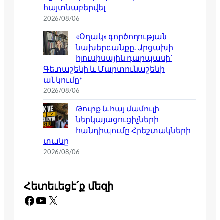
հայտնաբերվել
2026/08/06
«Օղակ» գործողության
նախերգանքը. Արցախի
հյուսիսային դարպասի՝
Գետաշենի և Մարտունաշենի
անկումը*
2026/08/06
Թուրք և հայ մամուլի
ներկայացուցիչների
հանդիպումը Հրեշտակների
տանը
2026/08/06
Հետեւեցէ՛ք մեզի
Facebook
YouTube
X