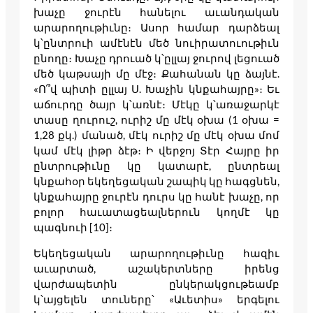
խաչը ջուրէն հանելու աւանդական
արարողութիւնը։ Ասոր համար դարձեալ
կ՝ընտրուի ամէնէն մեծ նուիրատուութիւն
ընողը։ Խաչը դրուած կ՝ըլլայ ջուրով լեցուած
մեծ կաթսայի մը մէջ։ Քահանան կը ձայնէ.
«Ո՞վ պիտի ըլլայ Ս. Խաչին կնքահայրը»։ Եւ
աճուրդը ծայր կ՝առնէ։ Մէկը կ՝առաջարկէ
տասը ղուրուշ, ուրիշ մը մէկ օխա (1 օխա =
1,28 քկ.) մանած, մէկ ուրիշ մը մէկ օխա մոմ
կամ մէկ լիթր ձէթ։ Ի վերջոյ Տէր Հայրը իր
ընտրութիւնը կը կատարէ, ընտրեալ
կնքահօր եկեղեցական շապիկ կը հագցնեն,
կնքահայրը ջուրէն դուրս կը հանէ խաչը, որ
բոլոր հաւատացեալներուն կողմէ կը
պագնուի [10]։
Եկեղեցական արարողութիւնը հազիւ
աւարտած, աշակերտները իրենց
վարժապետին ընկերակցութեամբ
կ՝այցելեն տուները՝ «Աւետիս» երգելու