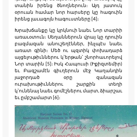
տանին իրենց ծնողներուն։ Այդ յատուկ
օրուան համար նոր հարսերը կը հագուին
իրենց լաւագոյն հագուստները [4]։
Խրախճանքը կը կրկնուի նաեւ Նոր տարիի
առաւօտուն։ Սեղաններուն վրայ կը դրուին
բազմազան անուշեղէններ, ինչպէս նաեւ
առատ գինի։ Մեծ ու պզտիկ փոխադարձ
այցելութիւններու կ՝երթան՝ շնորհաւորելով
Նոր տարին [5]։ Իսկ Հապուսի (Իքիզտեմիր)
եւ Բազշամէն գիւղերուն մէջ Կաղանդին
յաջորդած օրը զանազան
ուրախութիւններու շարքին տեղի
կ՝ունենայ նաեւ գոմէշներու մարտ, ձիարշաւ
եւ ըմբշամարտ [6]։