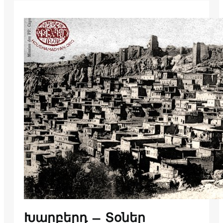
Խարբերդ – Տօներ