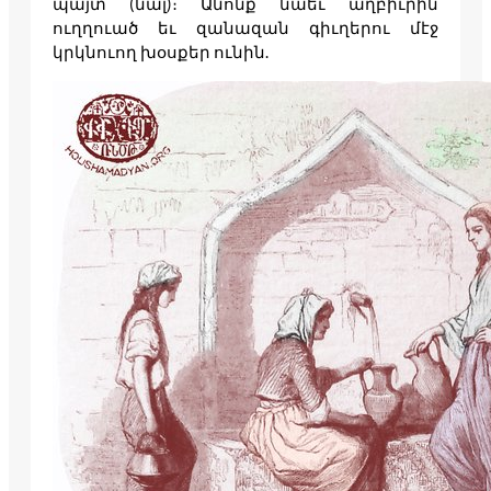
պայտ (նալ)։ Անոնք նաեւ աղբիւրին
ուղղուած եւ զանազան գիւղերու մէջ
կրկնուող խօսքեր ունին.