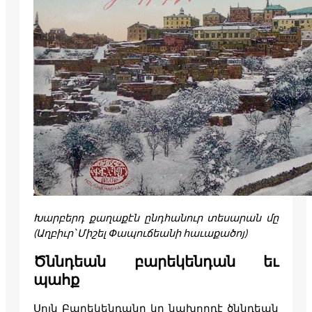
Խարբերդ քաղաքէն ընդհանուր տեսարան մը
(Աղբիւր՝ Միշել Փապուճեանի հաւաքածոյ)
Ծննդեան բարեկենդան եւ
պահք
Սոյն Բարեկենդանը կը նախորդէ ծննդեան