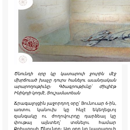
Ծնունդի օրը կը կատարուի ջուրին մէջ
մխրճուած խաչը դուրս հանելու աւանդական
արարողութիւնը։ Գծագրութիւնը՝ Ժիւլիէթ
Ինիկոյի կողմէ, Յուշամատեան
Ճրագալոյցին յաջորդող օրը՝ Յունուար 6-ին,
առտու կանուխ կը հնչէ եկեղեցւոյ
զանգակը ու ժողովուրդը դարձեալ կը
փութայ այնտեղ՝ տօնելու համար
Քրիստոսի Ծնունդը։ Այդ օրը կը կատարուի