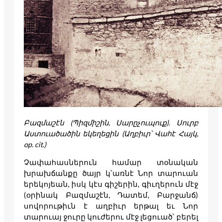
Բազմաշէն (Պիզմիշին, Սարըչուպուք). Սուրբ
Աստուածածին եկեղեցին (Աղբիւր՝ Վահէ Հայկ,
op. cit.)
Չափահասներուն համար տօնական
խրախճանքը ծայր կ՝առնէ Նոր տարուան
երեկոյեան, իսկ կէս գիշերին, գիւղերուն մէջ
(օրինակ Բազմաշէն, Դատեմ, Բարջանճ)
սովորութիւն է աղբիւր երթալ եւ Նոր
տարուայ ջուրը կուժերու մէջ լեցուած՝ բերել