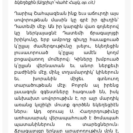
եկեղեցին (Աղբիւր՝ Վահէ Հայկ, op. cit.)
Ղարիպ Շահպազեան ինք եւս աճուրդի այս
սովորութեան մասին կը գրէ իր գիւղին՝
Դատեմի մէջ։ Ան իր կարգին վառ գոյներով
կը ներկայացնէ Դատեմի ճրագալոյցի
իրիկունը, երբ ամբողջ գիւղը հաւաքուած
կ՝ըլլայ ժամերգութիւնը լսելու, եկեղեցին
լուսաւորուած կ՝ըլլայ ամէն կողմ
բոցավառող մոմերով։ Կիները խմբուած
կ՝ըլլան վերնատան եւ անոր ներքեւի
բաժինին մէջ, մինչ տղամարդիկ՝ կիներուն
եւ խորանին միջեւ գտնուող
տարածութեան մէջ։ Բոլորն ալ իրենց
լաւագոյն զգեստները հագուած են, իսկ
անխախտ սովորութիւն է, որ այր մարդիկ
առանց կօշիկի մուտք գործեն եկեղեցիէն
ներս։ Այդ օրուայ Ս. Հաղորդութիւնը
առհասարակ վերապահուած է ծոմապահ
պատանիներուն ու տարեցներուն։
Ճրագալոյցը երկար արարողութիւն մըն է,