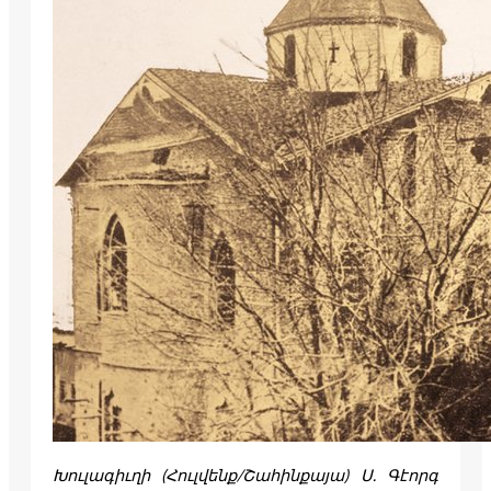
Խուլագիւղի (Հուլվենք/Շահինքայա) Ս. Գէորգ