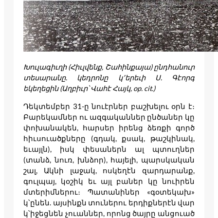
Խուլագիւղի (Հիւլվենք, Շահինքայա) ընդհանուր
տեսարանը. կեդրոնը կ՚երեւի Ս. Գէորգ
եկեղեցին (Աղբիւր՝ Վահէ Հայկ, op. cit.)
Դեկտեմբեր 31-ը նուէրներ բաշխելու օրն է։
Բարեկամներ ու ազգականներ ընծաներ կը
փոխանակեն, հարսեր իրենց ձեռքի գործ
հիւսուածքները (գդակ, քսակ, թաշկինակ,
եւայլն), իսկ փեսաներն ալ պտուղներ
(տանձ, նուռ, խնձոր), հայելի, պարսկական
շալ, Ակնի լաջակ, ոսկեղէն զարդարանք,
գուլպայ, կօշիկ եւ այլ բաներ կը նուիրեն
մտերիմներու։ Պատանիներ «գօտեկախ»
կ՝ընեն. այսինքն տուներու երդիքներէն վար
կ՝իջեցնեն չուաններ, որոնց ծայրը անցուած