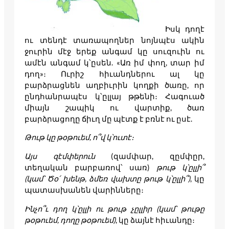
Իսկ դողէ
ու տենդէ տառապողներ նոյնպէս ակին
ջուրին մէջ երեք անգամ կը սուզուին ու
ամէն անգամ կ՝ըսեն. «Առ իմ փող, տար իմ
դող»։ Ուրիշ հիւանդներու ալ կը
բարձրացնեն աղբիւրին կողքի ծառը, որ
ընդհանրապէս կ՝ըլլայ թթենի։ Հագուած
միայն շապիկ ու վարտիք, ծառ
բարձրացողը ճիւղ մը պէտք է բռնէ ու ըսէ.
Թութ կը թօթուեմ, ո՞վ կ՝ուտէ։
Այս զէմփերուն
(զամփար, զըմփըր,
տեղական բարբառով՝ սառ)
թութ կ՝ըլլի՞
(կամ՝ Ծօ՛ խենթ, ձմեռ վախտը թութ կ՝ըլլի՞)
, կը
պատասխանեն վարինները։
Ինչո՞ւ դող կ՝ըլլի ու թութ չըլլիր (կամ՝ թութը
թօթուեմ, դողը թօթուեմ)
, կը ձայնէ հիւանդը։