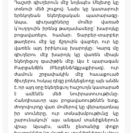
Դաշտի գիւղերուն մէջ նոյնպէս Մելետը կը
տօնուի մեծ շուքով։ Նախ կը կատարուի
երեկոյեան եկեղեցական պատարագը։
Ապա, գիւղացիները մոմեր վառած
կ՝ուղղուին իրենց թաղամասերը՝ խարոյկը
բոցավառելու համար։ Տարբեր-տարբեր
թաղերու մէջ կը ճշդուին վայրեր, ուր կը
վառեն այդ իրիկուայ խարոյկը։ Կարգ մը
գիւղերու մէջ խարոյկ կը վառեն միայն
եկեղեցւոյ գաւիթին մէջ։ Այս է պարագան
Բարջանճին (Բերջենճ/Աքչաքիրազ), ուր
ժամուն շրջափակին մէջ հաւաքուած
ճիւղերու հսկայ դէզը բռնկեցնողը այն անձն
է, որ այդ օրը եկեղեցւոյ հաշուոյն կատարած
է ամէնէն մեծ նուիրատուութիւնը։
Հանդիսաւոր այս բոցավառութենէն ետք,
ժողովուրդը վառ մոմերով կը վերադառնայ
իր տուները, ուր տօնախմբութիւնը կը
շարունակուի՝ այս անգամ տանիքներուն
վրայ։ Այսպէս, ամէն ընտանիք փոքր
խարոյկներ կը վառէ ու տանիքներուն վրայ