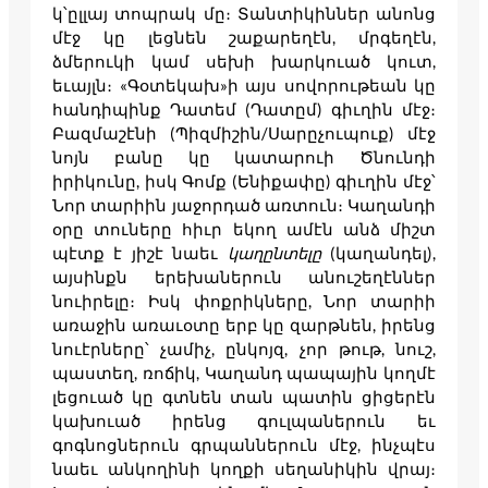
կ՝ըլլայ տոպրակ մը։ Տանտիկիններ անոնց
մէջ կը լեցնեն շաքարեղէն, մրգեղէն,
ձմերուկի կամ սեխի խարկուած կուտ,
եւայլն։ «Գօտեկախ»ի այս սովորութեան կը
հանդիպինք Դատեմ (Դատըմ) գիւղին մէջ։
Բազմաշէնի (Պիզմիշին/Սարըչուպուք) մէջ
նոյն բանը կը կատարուի Ծնունդի
իրիկունը, իսկ Գոմք (Ենիքափը) գիւղին մէջ՝
Նոր տարիին յաջորդած առտուն։ Կաղանդի
օրը տուները հիւր եկող ամէն անձ միշտ
պէտք է յիշէ նաեւ
կաղընտելը
(կաղանդել),
այսինքն երեխաներուն անուշեղէններ
նուիրելը։ Իսկ փոքրիկները, Նոր տարիի
առաջին առաւօտը երբ կը զարթնեն, իրենց
նուէրները՝ չամիչ, ընկոյզ, չոր թութ, նուշ,
պաստեղ, ռոճիկ, Կաղանդ պապային կողմէ
լեցուած կը գտնեն տան պատին ցիցերէն
կախուած իրենց գուլպաներուն եւ
գոգնոցներուն գրպաններուն մէջ, ինչպէս
նաեւ անկողինի կողքի սեղանիկին վրայ։