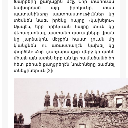
Խարբերդ քաղաքին մէջ, Նոր տարուան
նախորդած այդ իրիկունը, տան
պատանիները պատրաստութիւններ կը
տեսնեն նաեւ իրենց հայրը «կախելու»։
Այսպէս, երբ իրիկուան հայրը տուն կը
վերադառնայ, պատանի զաւակները վրան
կը յարձակին, մէջքին հաստ չուան մը
կ՝անցնեն ու առաստաղէն կախել կը
փորձեն։ Հօր «չարչարանք»ը վերջ կը գտնէ
միայն այն ատեն երբ ան կը համաձայնի իր
հետ բերած քաղցրեղէն նուէրները բաժնել
տնեցիներուն [2]։