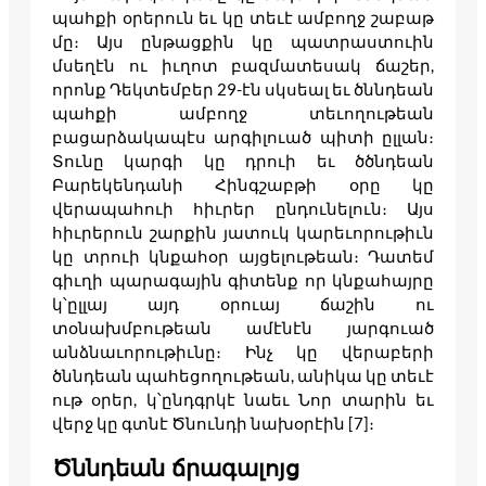
պահքի օրերուն եւ կը տեւէ ամբողջ շաբաթ
մը։ Այս ընթացքին կը պատրաստուին
մսեղէն ու իւղոտ բազմատեսակ ճաշեր,
որոնք Դեկտեմբեր 29-էն սկսեալ եւ ծննդեան
պահքի ամբողջ տեւողութեան
բացարձակապէս արգիլուած պիտի ըլլան։
Տունը կարգի կը դրուի եւ ծծնդեան
Բարեկենդանի Հինգշաբթի օրը կը
վերապահուի հիւրեր ընդունելուն։ Այս
հիւրերուն շարքին յատուկ կարեւորութիւն
կը տրուի կնքահօր այցելութեան։ Դատեմ
գիւղի պարագային գիտենք որ կնքահայրը
կ՝ըլլայ այդ օրուայ ճաշին ու
տօնախմբութեան ամէնէն յարգուած
անձնաւորութիւնը։ Ինչ կը վերաբերի
ծննդեան պահեցողութեան, անիկա կը տեւէ
ութ օրեր, կ՝ընդգրկէ նաեւ Նոր տարին եւ
վերջ կը գտնէ Ծնունդի նախօրէին [7]։
Ծննդեան ճրագալոյց