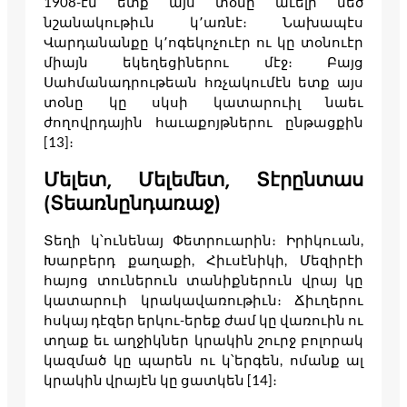
1908-էն ետք այս տօնը աւելի մեծ
նշանակութիւն կ՚առնէ։ Նախապէս
Վարդանանքը կ՚ոգեկոչուէր ու կը տօնուէր
միայն եկեղեցիներու մէջ։ Բայց
Սահմանադրութեան հռչակումէն ետք այս
տօնը կը սկսի կատարուիլ նաեւ
ժողովրդային հաւաքոյթներու ընթացքին
[13]։
Մելետ, Մելեմետ, Տէրընտաս
(Տեառնընդառաջ)
Տեղի կ՝ունենայ Փետրուարին։ Իրիկուան,
Խարբերդ քաղաքի, Հիւսէնիկի, Մեզիրէի
հայոց տուներուն տանիքներուն վրայ կը
կատարուի կրակավառութիւն։ Ճիւղերու
հսկայ դէզեր երկու-երեք ժամ կը վառուին ու
տղաք եւ աղջիկներ կրակին շուրջ բոլորակ
կազմած կը պարեն ու կ՝երգեն, ոմանք ալ
կրակին վրայէն կը ցատկեն [14]։