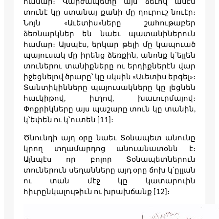
համար։ Վարժապետը այս ձեւով ամէն
տունէ կը ստանայ քանի մը ղուրուշ նուէր։
Նոյն «Աւետիս»ները շահութաբեր
ձեռնարկներ են նաեւ պատանիներուն
համար։ Այսպէս, երկար թելի մը կապուած
պայուսակ մը իրենց ձեռքին, անոնք կ՝ելլեն
տուներու տանիքները ու երդիքներէն վար
իջեցնելով ծրարը՝ կը սկսին «Աւետիս երգել»։
Տանտիկինները պայուսակները կը լեցնեն
հաւկիթով, իւղով, խաւուրմայով։
Փոքրիկները այս պաշարը տուն կը տանին,
կ՝եփեն ու կ՝ուտեն [11]։
Ծնունդի այդ օրը նաեւ Տօնապետ անունը
կրող տղամարդոց անուանատօնն է։
Այնպէս որ բոլոր Տօնապետներուն
տուներուն սեղանները այդ օրը ճոխ կ՝ըլլան
ու տան մէջ կը կատարուին
հիւրընկալութիւն ու խրախճանք [12]։