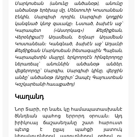
Մարկոսեան (անունը անծանօթ), անունը
անծանօթ երեխայ մը, Մենտուհի Կոստանեան
Էնկին, Սարգիսի որդին, Սարգիսի կողքին
կանգնած կնոջ զաւակը։ Նստած, ձախէն աջ՝
Կարապետ («Աստրկագ») Քելճիքեան,
Վերօնիքա(?) Ադամեան, Եղնար Ադամեան
Կոստանեան։ Կանգնած, ձախէն աջ՝ Աղաւնի
Քելճիքեան Մարկոսեան (հետագային Պալեան,
Կարապետին մայրը), երկրորդէն հինգերորդը
ներառեալ՝ անուննին անծանօթ անձեր,
վեցերորդը՝ Սարգիս, Սարգիսի կինը, վերջին
անձը՝ անծանօթ (Աղբիւր՝ Զապէլ Գալուստեան
Կօշկարեանի հաւաքածոյ)
Կաղանդ
Նոր Տարի, որ նաեւ կը համապատասխանէ
ծննդեան պահոց երրորդ օրուան։ Այդ
իրիկուայ ճաշասեղանը շատ հարուստ
պէտք է ըլլայ պահքի յատուկ
կերակուրներով, պտուղներով, օղիով ու