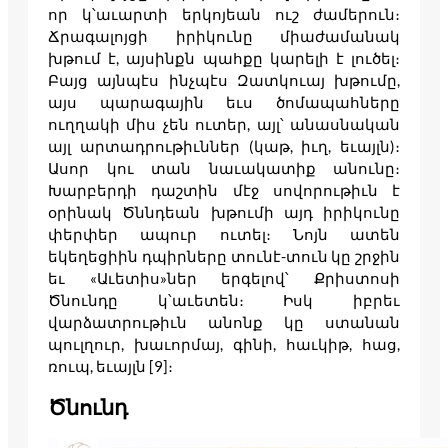
որ կ՝աւարտի երկոյեան ուշ ժամերուն։
Ճրագալոյցի իրիկունը միաժամանակ
խթում է, այսինքն պահքը կարելի է լուծել։
Բայց այնպէս ինչպէս Զատկուայ խթումը,
այս պարագային եւս ծոմապահները
ուղղակի միս չեն ուտեր, այլ՝ անասնական
այլ արտադրութիւններ (կաթ, իւղ, եւայլն)։
Ասոր կու տան նաւակատիք անունը։
Խարբերդի դաշտին մէջ սովորութիւն է
օրինակ Ծննդեան խթումի այդ իրիկունը
փերփեր ապուր ուտել։ Նոյն ատեն
եկեղեցիին դպիրները տունէ-տուն կը շրջին
եւ «Աւետիս»ներ երգելով՝ Քրիստոսի
Ծնունդը կ՝աւետեն։ Իսկ իբրեւ
վարձատրութիւն անոնք կը ստանան
պուլղուր, խաւորմայ, գինի, հաւկիթ, հաց,
ռուպ, եւայլն [9]։
Ծնունդ