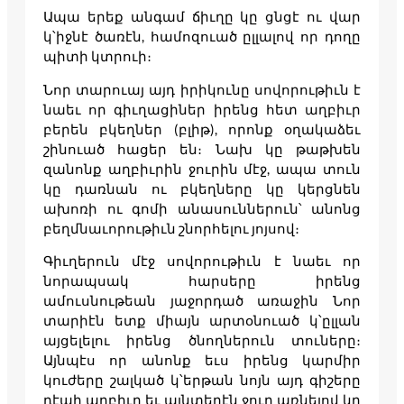
Ապա երեք անգամ ճիւղը կը ցնցէ ու վար
կ՝իջնէ ծառէն, համոզուած ըլլալով որ դողը
պիտի կտրուի։
Նոր տարուայ այդ իրիկունը սովորութիւն է
նաեւ որ գիւղացիներ իրենց հետ աղբիւր
բերեն բկեղներ (բլիթ), որոնք օղակաձեւ
շինուած հացեր են։ Նախ կը թաթխեն
զանոնք աղբիւրին ջուրին մէջ, ապա տուն
կը դառնան ու բկեղները կը կերցնեն
ախոռի ու գոմի անասուններուն՝ անոնց
բեղմնաւորութիւն շնորհելու յոյսով։
Գիւղերուն մէջ սովորութիւն է նաեւ որ
նորապսակ հարսերը իրենց
ամուսնութեան յաջորդած առաջին Նոր
տարիէն ետք միայն արտօնուած կ՝ըլլան
այցելելու իրենց ծնողներուն տուները։
Այնպէս որ անոնք եւս իրենց կարմիր
կուժերը շալկած կ՝երթան նոյն այդ գիշերը
դէպի աղբիւր եւ այնտեղէն ջուր առնելով կը