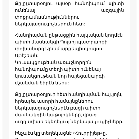
Քըլըչտարօղլու այսօր հանդիպում պիտի
ունենայ ազգային
փոքրամասնութիւններու
ներկայացուցիչներուն հետ:
Հանդիպման ընթացքին հայկական կողմէն
պիտի մասնակցի Պոլսոյ պատրարքի
փոխանորդ Արամ արքեպիսկոպոս
Աթէշեան:
Կուսակցութեան առաջնորդին
հանդիպումը տեղի պիտի ունենայ
կուսակցութեան նոր հայեցակարգի
մշակման ծիրէն ներս:
Քըլըչտարօղլուի հետ հանդիպման հայ, յոյն,
հրեայ եւ ասորի համայնքներու
ներկայացուցիչներէն բացի պիտի
մասնակցին կաթոլիկները, վրաց
ուղղափառ եկեղեցւոյ ներկայացուցիչները:
Ինչպէս կը տեղեկացնէ «Հուրրիյեթ»ը,