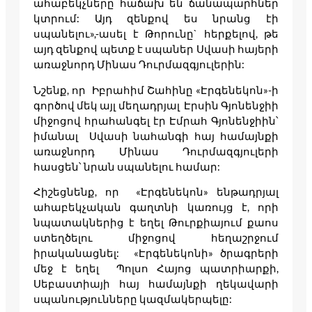
ահաբեկչները հաճախ են ճանապարհներ
կտրում: Այդ զենքով ես նրանց էի
սպանելու»,-ասել է Թորունը` հերքելով, թե
այդ զենքով պետք է սպաներ Սվասի հայերի
առաջնորդ Մինաս Դուրմազգյուլերին:
Նշենք, որ Իբրահիմ Շահինը «Էրգենեկոն»-ի
գործով մեկ այլ մեղադրյալ Էրսին Գյոնենջիի
միջոցով հրահանգել էր Էմրահ Գյոնենջիին՝
իմանալ Սվասի նահանգի հայ համայնքի
առաջնորդ Մինաս Դուրմազգյուլերի
հասցեն՝ նրան սպանելու համար:
Հիշեցնենք, որ «Էրգենեկոն» ենթադրյալ
ահաբեկչական գաղտնի կառույց է, որի
նպատակներից է եղել Թուրքիայում քաոս
ստեղծելու միջոցով հեղաշրջում
իրականացնել: «Էրգենեկոնի» ծրագրերի
մեջ է եղել Պոլսո Հայոց պատրիարքի,
Սեբաստիայի հայ համայնքի ղեկավարի
սպանությունները կազմակերպելը: