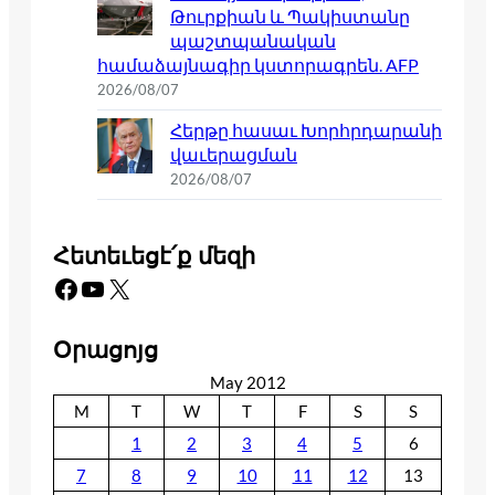
Թուրքիան և Պակիստանը
պաշտպանական
համաձայնագիր կստորագրեն. AFP
2026/08/07
Հերթը հասաւ Խորհրդարանի
վաւերացման
2026/08/07
Հետեւեցէ՛ք մեզի
Facebook
YouTube
X
Օրացոյց
May 2012
M
T
W
T
F
S
S
1
2
3
4
5
6
7
8
9
10
11
12
13