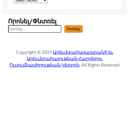
Որոնել/Փնտռել
S
Որոնել
e
a
r
Copyright © 2025
Արեւմտահայաստանի եւ
c
Արեւմտահայութեան Հարցերու
h
Ուսումնասիրութեան Կեդրոն
. All Rights Reserved