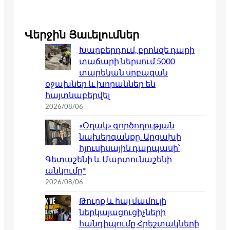
Վերջին Յաւելումներ
Խարբերդում, բրոնզե դարի
տաճարի ներսում 5000
տարեկան սրբազան
օջախներ և խորաններ են
հայտնաբերվել
2026/08/06
«Օղակ» գործողության
նախերգանքը. Արցախի
հյուսիսային դարպասի՝
Գետաշենի և Մարտունաշենի
անկումը*
2026/08/06
Թուրք և հայ մամուլի
ներկայացուցիչների
հանդիպումը Հրեշտակների