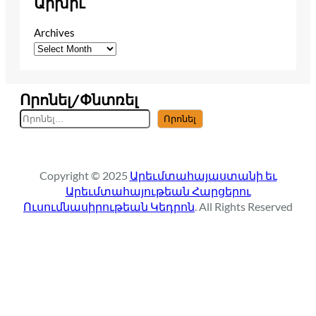
Արխիւ
Archives
Որոնել/Փնտռել
S
Որոնել
e
a
r
Copyright © 2025
Արեւմտահայաստանի եւ
c
Արեւմտահայութեան Հարցերու
h
Ուսումնասիրութեան Կեդրոն
. All Rights Reserved