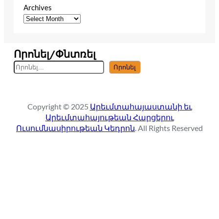
Archives
Որոնել/Փնտռել
S
Որոնել
e
a
r
Copyright © 2025
Արեւմտահայաստանի եւ
c
Արեւմտահայութեան Հարցերու
h
Ուսումնասիրութեան Կեդրոն
. All Rights Reserved