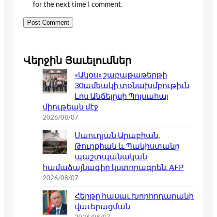
for the next time I comment.
Վերջին Յաւելումներ
«Ակօս» շաբաթաթերթի
30ամեակի տօնախմբութիւն
Լոս Անճելըսի Պոլսահայ
միութեան մէջ
2026/08/07
Սաուդյան Արաբիան,
Թուրքիան և Պակիստանը
պաշտպանական
համաձայնագիր կստորագրեն. AFP
2026/08/07
Հերթը հասաւ Խորհրդարանի
վաւերացման
2026/08/07