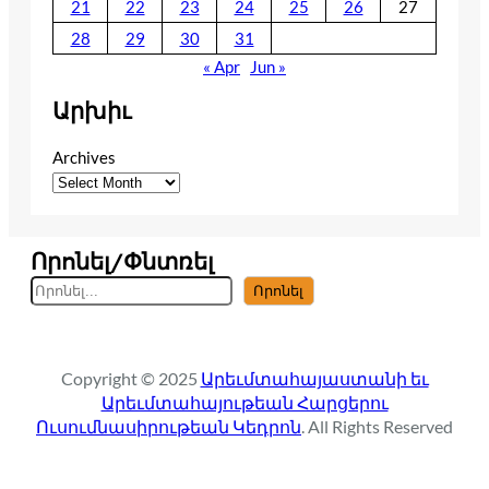
21
22
23
24
25
26
27
28
29
30
31
« Apr
Jun »
Արխիւ
Archives
Որոնել/Փնտռել
S
Որոնել
e
a
r
Copyright © 2025
Արեւմտահայաստանի եւ
c
Արեւմտահայութեան Հարցերու
h
Ուսումնասիրութեան Կեդրոն
. All Rights Reserved