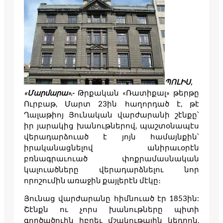
ՊՈԼԻՍ
,
«
Մարմարա
».-
Թրքական «Ռատիքալ» թերթը
Ուրբաթ, Մարտ 23ին հաղորդած է, թէ
Ղալաթիոյ Յունական վարժարանի շէնքը՝
իր յարակից խանութներով, պաշտօնապէս
վերադարձուած է յոյն համայնքին՝
իրականացնելով անիրաւօրէն
բռնագրաւուած փոքրամասնական
կալուածները վերադարձնելու նոր
որոշումին առաջին քայլերէն մէկը։
Յունաց վարժարանը հիմնուած էր 1853ին:
Շէնքն ու չորս խանութները պիտի
գործածուին իբրեւ մշակութային կեդրոն,