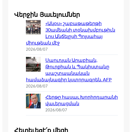
Վերջին Յաւելումներ
«Ակօս» շաբաթաթերթի
30ամեակի տօնախմբութիւն
Լոս Անճելըսի Պոլսահայ
միութեան մէջ
2026/08/07
Սաուդյան Արաբիան,
Թուրքիան և Պակիստանը
պաշտպանական
համաձայնագիր կստորագրեն. AFP
2026/08/07
Հերթը հասաւ Խորհրդարանի
վաւերացման
2026/08/07
Հետեւեցէ՛ք մեզի