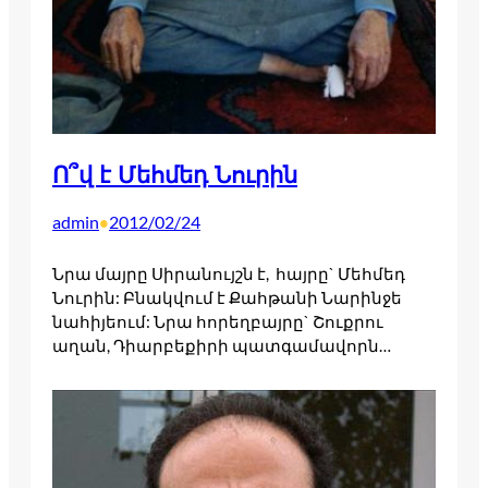
Ո՞վ է Մեհմեդ Նուրին
admin
2012/02/24
•
Նրա մայրը Սիրանույշն է, հայրը` Մեհմեդ
Նուրին: Բնակվում է Քահթանի Նարինջե
նահիյեում: Նրա հորեղբայրը` Շուքրու
աղան, Դիարբեքիրի պատգամավորն…