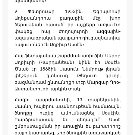
պատգամով։
9 Փետրուար 1953ին, Եգիպտոսի
Աղեքսանդրիա քաղաքին մէջ, խոր
ծերութեան հասած՝ իր աչքերը առյաւէտ
փակեց հայ ժողովուրդի ազգային-
ազատագրական պայքարի դիւցազնատիպ
հայուհիներէն Աղբիւր Սօսէն։
Հայ ֆետայական շարժման առիւծին՝ Սերոբ
Աղբիւրի (Վարդանեան) կինն էր Սօսէն։
Ծնած էր 1868ին Սասուն, Նեմրութ լերան
փէշերուն գտնուող Թեղուտ գիւղը,
բազմանդամ ընտանիքի տէր Մարգար Դրօ-
Աստանտուրի յարկին տակ։
Հազիւ պարմանուհի, 13 տարեկանին,
Սասնոյ հայերու աւանդութեան համաձայն,
ծնողքը ուզեց ամուսնացնել Սօսէին։
Բարձրահասակ եւ գեղադէմ՝ Սօսէ
ըմբոստացման իր առաջին եւ բախտորոշ
քայլը կատարեց, երբ ծնողքին առաջարկած