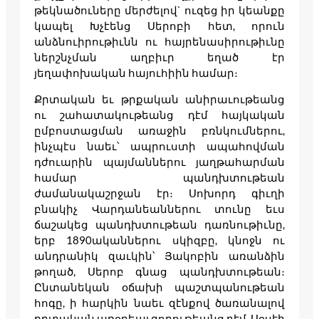
թեկնածուները մերժելով` ուզեց իր կեանքը
կապել Խչէենց Սերոբի հետ, որուն
անձնուիրութիւնն ու հայրենասիրութիւնը
ներշնչման աղբիւր եղած էր
յեղափոխական հայուհիին համար։
Քրտական եւ թրքական անիրաւութեանց
ու շահատակութեանց դէմ հայկական
ըմբոստացման առաջին բռնկումներու,
ինչպէս նաեւ՝ ապրուստի ապահովման
դժուարին պայմաններու յաղթահարման
համար պանդխտութեան
ժամանակաշրջան էր։ Սոխորդ գիւղի
բնակիչ Վարդանեաններու տունը եւս
ճաշակեց պանդխտութեան դառնութիւնը,
երբ 1890ականներու սկիզբը, կնոջն ու
անդրանիկ զաւկին՝ Յակոբին առանձին
թողած, Սերոբ գնաց պանդխտութեան։
Ընտանեկան օճախի պաշտպանութեան
հոգը, ի հարկին նաեւ զէնքով ծառանալով
քրտական առօրեայ գողութեանց դէմ, Սօսէի