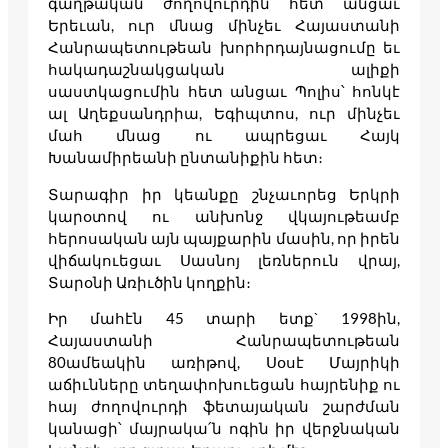
գաղթական ժողովուրդին հետ անցաւ
Երեւան, ուր մնաց մինչեւ Հայաստանի
Հանրապետութեան խորհրդայնացումը եւ
հակադաշնակցական ալիքի
սաստկացումին հետ անցաւ Պոլիս՝ հոնկէ
ալ Աղեքսանդրիա, Եգիպտոս, ուր մինչեւ
մահ մնաց ու ապրեցաւ Հայկ
Խանամիրեանի ընտանիքին հետ։
Տարագիր իր կեանքը շնչաւորեց Երկրի
կարօտով ու անխոնջ վկայութեամբ
հերոսական այն պայքարին մասին, որ իրեն
վիճակուեցաւ Սասնոյ լեռներուն վրայ,
Տարօնի Առիւծին կողքին։
Իր մահէն 45 տարի ետք` 1998ին,
Հայաստանի Հանրապետութեան
80ամեակին առիթով, Սօսէ Մայրիկի
աճիւնները տեղափոխուեցան հայրենիք ու
հայ ժողովուրդի ֆետայական շարժման
կանացի՝ մայրակա՛ն ոգին իր վերջնական