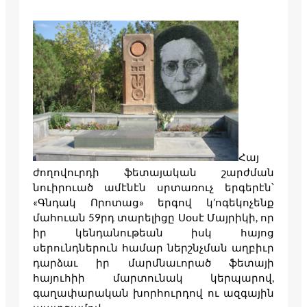
Հայ
ժողովուրդի ֆետայական շարժման
նուիրուած ամէնէն սրտառուչ երգերէն՝
«Գնդակ Որոտաց» երգով կ’ոգեկոչենք
մահուան 59րդ տարելիցը Սօսէ Մայրիկի, որ
իր կենդանութեան իսկ հայոց
սերունդներուն համար ներշնչման աղբիւր
դարձաւ իր մարմնաւորած ֆետայի
հայուհիի մարտունակ կերպարով,
գաղափարական խորհուրդով ու ազգային