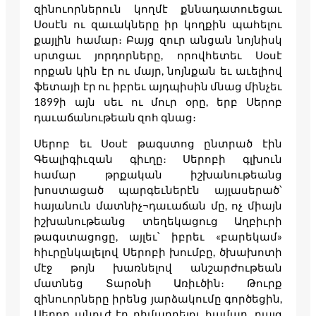
զինուորներուն կողմէ քննադատուեցաւ
Սօսէն ու զաւակները իր կողքին պահելու
քայլին համար։ Բայց զուր անցան նոյնիսկ
սրտցաւ յորդորները, որովհետեւ Սօսէ
որքան կին էր ու մայր, նոյնքան եւ աւելիով
ֆետայի էր ու իբրեւ այդպիսին մնաց մինչեւ
1899ի այն սեւ ու մուր օրը, երբ Սերոբ
դաւաճանութեան զոհ գնաց։
Սերոբ եւ Սօսէ թագստոց ընտրած էին
Գեալիգիւզան գիւղը։ Սերոբի գլխուն
համար թրքական իշխանութեանց
խոստացած պարգեւներէն այլասերած՝
հայանուն մատնիչ¬դաւաճան մը, ոչ միայն
իշխանութեանց տեղեկացուց Աղբիւրի
թագստացոցը, այլեւ՝ իբրեւ «բարեկամ»
հիւրընկալելով Սերոբի խումբը, ծխախոտի
մէջ թոյն խառնելով անշարժութեան
մատնեց Տարօնի Առիւծին։ Թուրք
զինուորները իրենց յարձակումը գործեցին,
Սերոբ անուժ էր դիմադրելու համար, բայց