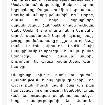
Սօսէ, անդրանիկ զաւակը՝ Յակոբ եւ երկու
եղբայրները՝ Զաքար ու Մխօ, հերոսաբար
կռուեցան անարգ թշնամիին դէմ։ Սերոբ,
զաւակ եւ երկու եղբայրները
սպաննուեցան. ծանրօրէն վիրաւորուեցաւ
նաեւ Սօսէ։ Թուրք զինուորները կտրեցին
արդէն սպաննուած Սերոբի գլուխը, բայց
թուրք հրամանատարը թոյլ չտուաւ, որ ձեռք
տան Սօսէին։ Վիրաւոր Սօսէն նախ
ապաքինումի տարուեցաւ եւ ապա բանտ
նետուեցաւ։ Փոքր զաւակը տարին
քիւրտերը եւ այլեւս չգտնուեցաւ անոր
հետքը։
Մնացեալը տխուր, դառն ու դաժան
պատմութիւնն է հայ դիւցազնուհիին, որ
աւելի քան յիսուն տարի քայլ առ քայլ
հետեւեցաւ իր ժողովուրդի կեանքին։ Եղաւ
Վան եւ ռուսական զօրքերու նահանջէն
ետք, Վասպուրականի եւ Սասունի