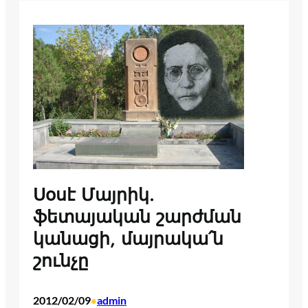
Սօսէ Մայրիկ.
ֆետայական շարժման
կանացի, մայրակա՛ն
շունչը
2012/02/09
admin
•