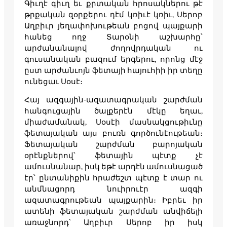
Գիւղէ գիւղ եւ քրտական հրոսակներու թէ
թրքական զօրքերու դէմ կռիւէ կռիւ, Սերոբ
Աղբիւր յեղափոխութեան բոցով պայքարի
հանեց ողջ Տարօնի աշխարհը՝
արժանանալով ժողովրդական ու
գուսանական բազում երգերու, որոնց մէջ
ըստ արժանւոյն ֆետայի հայուհիի իր տեղը
ունեցաւ Սօսէ։
Հայ ազգային-ազատագրական շարժման
հանգուցային ծալքերէն մէկը եղաւ,
միաժամանակ, Սօսէի մասնակցութիւնը
ֆետայական այս բուռն գործունէութեան։
Ֆետայական շարժման բարոյական
օրէնքներով՝ ֆետային պէտք չէ
ամուսնանար, իսկ եթէ արդէն ամուսնացած
էր՝ ընտանիքին հրաժեշտ պէտք է տար ու
անմնացորդ նուիրուէր ազգի
ազատագրութեան պայքարին։ Իբրեւ իր
ատենի ֆետայական շարժման անվիճելի
առաջնորդ՝ Աղբիւր Սերոբ իր իսկ