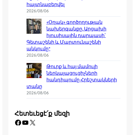
հայտնաբերվել
2026/08/06
«Օղակ» գործողության
նախերգանքը. Արցախի
հյուսիսային դարպասի՝
Գետաշենի և Մարտունաշենի
անկումը*
2026/08/06
Թուրք և հայ մամուլի
ներկայացուցիչների
հանդիպումը Հրեշտակների
տանը
2026/08/06
Հետեւեցէ՛ք մեզի
Facebook
YouTube
X