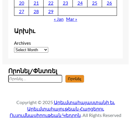
20
21
22
23
24
25
26
27
28
29
« Jan
Mar »
Արխիւ
Archives
Որոնել/Փնտռել
S
Որոնել
e
a
r
Copyright © 2025
Արեւմտահայաստանի եւ
c
Արեւմտահայութեան Հարցերու
h
Ուսումնասիրութեան Կեդրոն
. All Rights Reserved