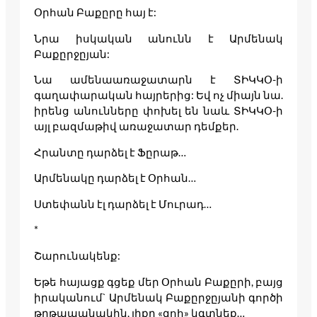
Օրհան Բաքըրը հայ է:
Նրա իսկական անունն է Արմենակ
Բաքըրջըյան:
Նա ամենաառաջատարն է ՏԻԿԿՕ-ի
գաղափարական հայրերից: Եվ ոչ միայն նա.
իրենց անունները փոխել են նաև ՏԻԿԿՕ-ի
այլ բազմաթիվ առաջատար դեմքեր.
Հրանտը դարձել է Ֆըրաթ…
Արմենակը դարձել է Օրհան…
Ստեփանն էլ դարձել է Մուրադ…
*
Շարունակենք:
Եթե հայացք գցեք մեր Օրհան Բաքըրի, բայց
իրականում` Արմենակ Բաքըրջըյանի գործի
թղթապանակին, լիքը «զոհ» կգտնեք…