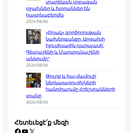
տարեկան սրբազան
օջախներ և խորաններ են
հայտնաբերվել
2026/08/06
«Օղակ» գործողության
նախերգանքը. Արցախի
հյուսիսային դարպասի՝
Գետաշենի և Մարտունաշենի
անկումը*
2026/08/06
Թուրք և հայ մամուլի
ներկայացուցիչների
հանդիպումը Հրեշտակների
տանը
2026/08/06
Հետեւեցէ՛ք մեզի
Facebook
YouTube
X