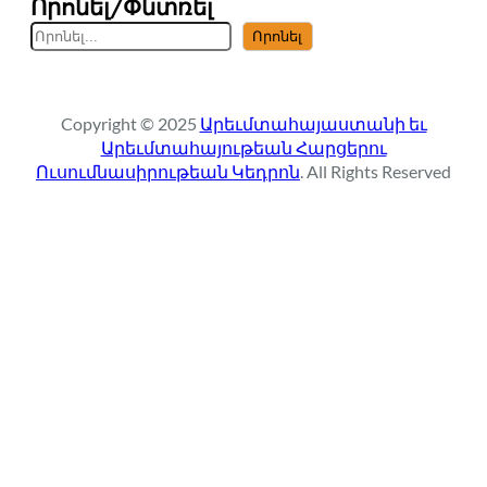
Որոնել/Փնտռել
S
Որոնել
e
a
r
Copyright © 2025
Արեւմտահայաստանի եւ
c
Արեւմտահայութեան Հարցերու
h
Ուսումնասիրութեան Կեդրոն
. All Rights Reserved