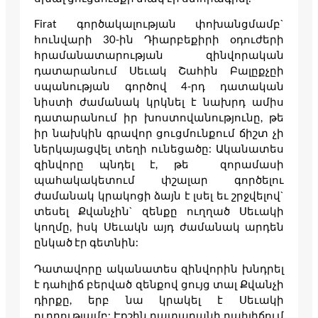
Firat գործակալության փոխանցմամբ`
հունվարի 30-ին Դիարբեքիրի օդուժերի
հրամանատարության զինվորական
դատարանում Սեւակ Շահին Բալըքչըի
սպանության գործով 4-րդ դատական
նիստի ժամանակ կրկնել է նախրդ ամիս
դատարանում իր խոստովանությունը, թե
իր նախկին գրավոր ցուցմունքում ճիշտ չի
ներկայացվել տեղի ունեցածը: Ականատես
զինվորը պնդել է, թե զորամասի
պահակակետում փշալար գործելու
ժամանակ կրակոցի ձայն է լսել եւ շրջվելով`
տեսել Քվանչին` զենքը ուղղած Սեւակի
կողմը, իսկ Սեւակն այդ ժամանակ արդեն
ընկած էր գետնին:
Դատավորը ականատես զինվորին խնդրել
է դահլիճ բերված զենքով ցույց տալ Քվանչի
դիրքը, երբ նա կրակել է Սեւակի
ուղղությամբ: Էքշին դատարանի դահլիճում