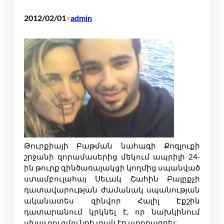
2012/02/01
admin
•
Թուրքիայի Բաթման նահագի Քոզլուքի
շրջանի զորամասերից մեկում ապրիլի 24-
ին թուրք զինծառայակցի կողմից սպանված
ստամբուլահայ Սեւակ Շահին Բալըքչի
դատավարության ժամանակ սպանության
ականատես զինվոր Հալիլ Էքշին
դատարանում կրկնել է, որ նախկինում
սխալ ցուցմունքի տակ էր ստորագրել: