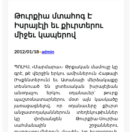
Թուրքիա մտահոգ Է
Իսրայէլի եւ քիւրտերու
միջեւ կապերով
2012/01/18
admin
•
ՊՈԼԻՍ, «Մարմարա».- Թրքական մամուլը կը
գրէ, թէ վերջին երկու ամիսներուն Հաթայի
(Իսքենտերուն) եւ Ատանայի մերձակայքը
տեսնուած են լրտեսական իսրայէլեան
անօդաչու երկու օդանաւեր՝ թուրք
պաշտօնատարներու մօտ այն կասկածը
յառաջացնելով, որ օդանաւերը քիւրտ
անջատողականներուն տեղեկութիւններ
կը փոխանցեն Թուրքիա-Սուրիա
սահմանային շրջաններու
զարգացումներուն մասին։ Կը հաղորդուի,