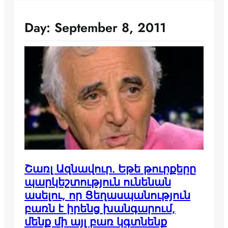
Day:
September 8, 2011
Շառլ Ազնավուր. Եթե թուրքերը
պարկեշտություն ունենան
ասելու, որ Ցեղասպանություն
բառն է իրենց խանգարում,
մենք մի այլ բառ կգտնենք