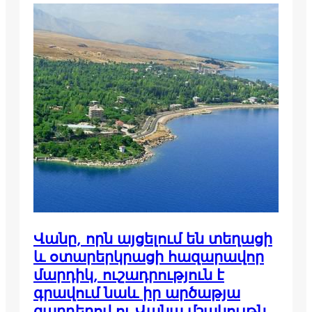
Վանը, որն այցելում են տեղացի
և օտարերկրացի հազարավոր
մարդիկ, ուշադրություն է
գրավում նաև իր արծաթյա
զարդերով ու Վանա մշակույթն