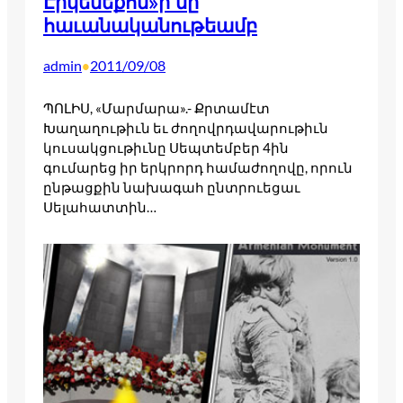
Էրկենեքոն»ի մը
հաւանականութեամբ
admin
2011/09/08
•
ՊՈԼԻՍ, «Մարմարա».- Քրտամէտ
Խաղաղութիւն եւ ժողովրդավարութիւն
կուսակցութիւնը Սեպտեմբեր 4ին
գումարեց իր երկրորդ համաժողովը, որուն
ընթացքին նախագահ ընտրուեցաւ
Սելահատտին…