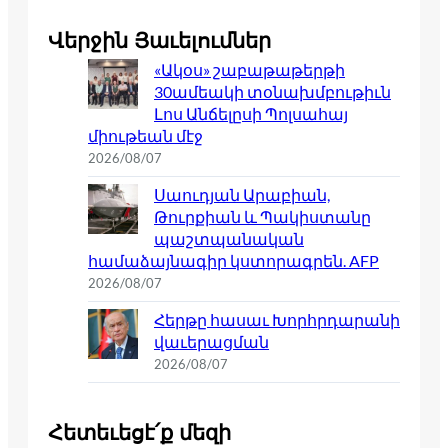
Վերջին Յաւելումներ
«Ակօս» շաբաթաթերթի
30ամեակի տօնախմբութիւն
Լոս Անճելըսի Պոլսահայ
միութեան մէջ
2026/08/07
Սաուդյան Արաբիան,
Թուրքիան և Պակիստանը
պաշտպանական
համաձայնագիր կստորագրեն. AFP
2026/08/07
Հերթը հասաւ Խորհրդարանի
վաւերացման
2026/08/07
Հետեւեցէ՛ք մեզի