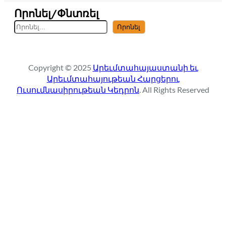
Որոնել/Փնտռել
S
Որոնել
e
a
r
Copyright © 2025
Արեւմտահայաստանի եւ
c
Արեւմտահայութեան Հարցերու
h
Ուսումնասիրութեան Կեդրոն
. All Rights Reserved