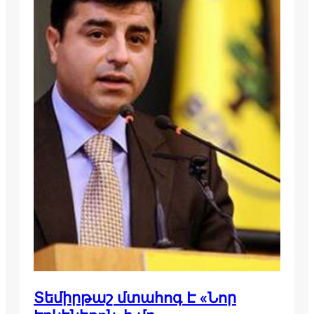
Տեմիրթաշ մտահոգ Է «Նոր